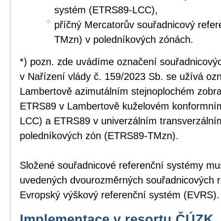
systém (ETRS89-LCC),
příčný Mercatorův souřadnicový refe
TMzn) v poledníkových zónách.
*) pozn. zde uvádíme označení souřadnicový
v Nařízení vlády č. 159/2023 Sb. se užívá o
Lambertově azimutálním stejnoplochém zobr
ETRS89 v Lambertově kuželovém konformní
LCC) a ETRS89 v univerzálním transverzální
poledníkových zón (ETRS89-TMzn).
Složené souřadnicové referenční systémy mus
uvedených dvourozměrných souřadnicových r
Evropský výškový referenční systém (EVRS).
Implementace v resortu ČÚZK