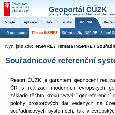
Geoportál ČÚZK
přístup k mapovým produktům a službám res
Vítejte
Aplikace
Data
Služby
INSPIRE
Otevřen
O metadatech
Témata INSPIRE
Síťové služby INSPIRE
Sdílení I
Nyní jste zde:
INSPIRE / Témata INSPIRE / Souřadn
Souřadnicové referenční sys
Resort ČÚZK je garantem sjednocení realiza
ČR s realizací moderních evropských ge
základě těchto kroků vytváří georeferenční
polohy prostorových dat vedených na úz
souřadnicových systémech, tak v evropskýc