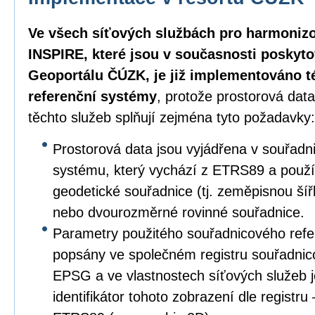
Ve všech síťových službách pro harmoniz
INSPIRE, které jsou v současnosti poskyt
Geoportálu ČÚZK, je již implementováno 
referenční systémy
, protože prostorová dat
těchto služeb splňují zejména tyto požadavky:
Prostorová data jsou vyjádřena v souřad
systému, který vychází z ETRS89 a použ
geodetické souřadnice (tj. zeměpisnou ší
nebo dvourozměrné rovinné souřadnice.
Parametry použitého souřadnicového refe
popsány ve společném registru souřadnic
EPSG a ve vlastnostech síťových služeb 
identifikátor tohoto zobrazení dle registr