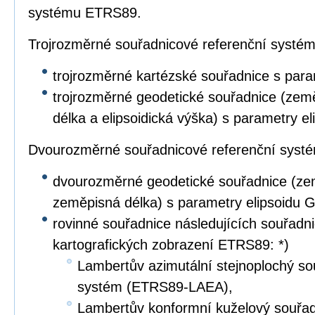
systému ETRS89.
Trojrozměrné souřadnicové referenční systé
trojrozměrné kartézské souřadnice s par
trojrozměrné geodetické souřadnice (zem
délka a elipsoidická výška) s parametry e
Dvourozměrné souřadnicové referenční syst
dvourozměrné geodetické souřadnice (ze
zeměpisná délka) s parametry elipsoidu 
rovinné souřadnice následujících souřad
kartografických zobrazení ETRS89: *)
Lambertův azimutální stejnoplochý so
systém (ETRS89-LAEA),
Lambertův konformní kuželový souřad