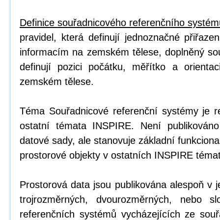
Definice souřadnicového referenčního systém
pravidel, která definují jednoznačné přiřaze
informacím na zemském tělese, doplněný so
definují pozici počátku, měřítko a orienta
zemském tělese.
Téma Souřadnicové referenční systémy je 
ostatní témata INSPIRE. Není publikován
datové sady, ale stanovuje základní funkciona
prostorové objekty v ostatních INSPIRE téma
Prostorová data jsou publikována alespoň v
trojrozměrných, dvourozměrných, nebo sl
referenčních systémů vycházejících ze souř