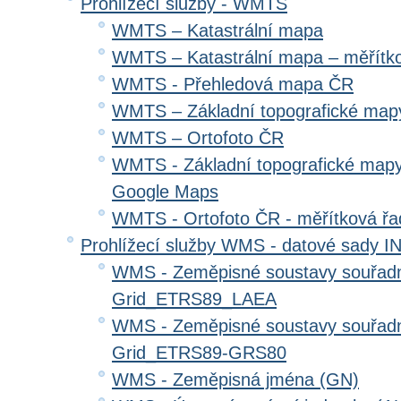
Prohlížecí služby - WMTS
WMTS – Katastrální mapa
WMTS – Katastrální mapa – měřítk
WMTS - Přehledová mapa ČR
WMTS – Základní topografické ma
WMTS – Ortofoto ČR
WMTS - Základní topografické mapy
Google Maps
WMTS - Ortofoto ČR - měřítková ř
Prohlížecí služby WMS - datové sady 
WMS - Zeměpisné soustavy souřadni
Grid_ETRS89_LAEA
WMS - Zeměpisné soustavy souřadni
Grid_ETRS89-GRS80
WMS - Zeměpisná jména (GN)