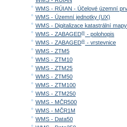
WMS - RÚIAN
WMS - RÚIAN - Účelové územní pr
WMS - Územní jednotky (UX)
WMS - Digitalizace katastrální map
®
WMS - ZABAGED
- polohopis
®
WMS - ZABAGED
- vrstevnice
WMS - ZTM5
WMS - ZTM10
WMS - ZTM25
WMS - ZTM50
WMS - ZTM100
WMS - ZTM250
WMS - MČR500
WMS - MČR1M
WMS - Data50