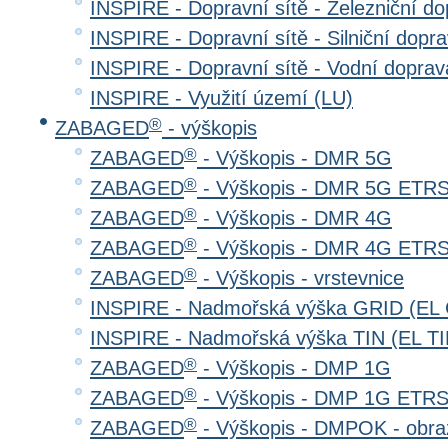
INSPIRE - Dopravní sítě - Železniční d
INSPIRE - Dopravní sítě - Silniční do
INSPIRE - Dopravní sítě - Vodní dopr
INSPIRE - Využití území (LU)
®
ZABAGED
- výškopis
®
ZABAGED
- Výškopis - DMR 5G
®
ZABAGED
- Výškopis - DMR 5G ETR
®
ZABAGED
- Výškopis - DMR 4G
®
ZABAGED
- Výškopis - DMR 4G ETR
®
ZABAGED
- Výškopis - vrstevnice
INSPIRE - Nadmořská výška GRID (EL
INSPIRE - Nadmořská výška TIN (EL TI
®
ZABAGED
- Výškopis - DMP 1G
®
ZABAGED
- Výškopis - DMP 1G ETR
®
ZABAGED
- Výškopis - DMPOK - obra