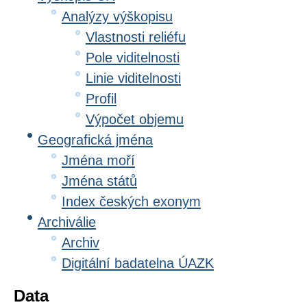
Analýzy výškopisu
Vlastnosti reliéfu
Pole viditelnosti
Linie viditelnosti
Profil
Výpočet objemu
Geografická jména
Jména moří
Jména států
Index českých exonym
Archiválie
Archiv
Digitální badatelna ÚAZK
Data