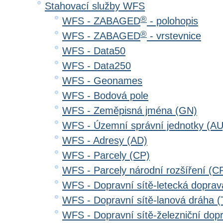
Stahovací služby WFS
®
WFS - ZABAGED
- polohopis
®
WFS - ZABAGED
- vrstevnice
WFS - Data50
WFS - Data250
WFS - Geonames
WFS - Bodová pole
WFS - Zeměpisná jména (GN)
WFS - Územní správní jednotky (AU
WFS - Adresy (AD)
WFS - Parcely (CP)
WFS - Parcely národní rozšíření (C
WFS - Dopravní sítě-letecká dopra
WFS - Dopravní sítě-lanová dráha
WFS - Dopravní sítě-železniční do