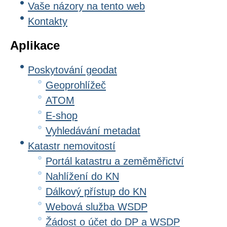
Vaše názory na tento web
Kontakty
Aplikace
Poskytování geodat
Geoprohlížeč
ATOM
E-shop
Vyhledávání metadat
Katastr nemovitostí
Portál katastru a zeměměřictví
Nahlížení do KN
Dálkový přístup do KN
Webová služba WSDP
Žádost o účet do DP a WSDP