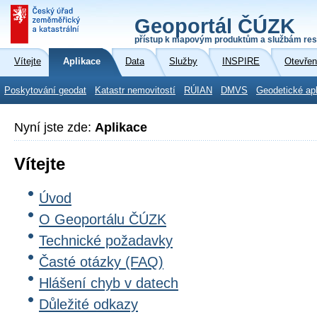
Geoportál ČÚZK
přístup k mapovým produktům a službám res
Vítejte
Aplikace
Data
Služby
INSPIRE
Otevřen
Poskytování geodat
Katastr nemovitostí
RÚIAN
DMVS
Geodetické ap
Nyní jste zde:
Aplikace
Vítejte
Úvod
O Geoportálu ČÚZK
Technické požadavky
Časté otázky (FAQ)
Hlášení chyb v datech
Důležité odkazy