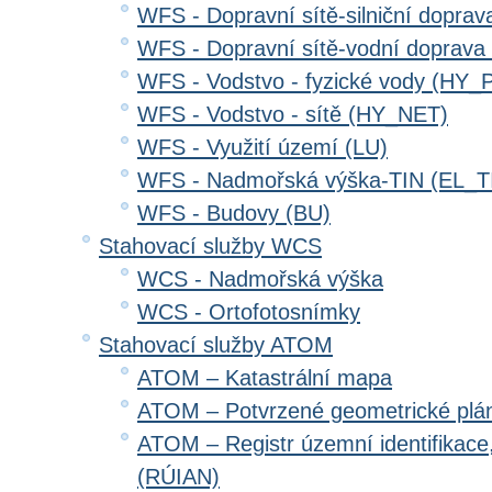
WFS - Dopravní sítě-silniční dopr
WFS - Dopravní sítě-vodní doprav
WFS - Vodstvo - fyzické vody (HY_
WFS - Vodstvo - sítě (HY_NET)
WFS - Využití území (LU)
WFS - Nadmořská výška-TIN (EL_T
WFS - Budovy (BU)
Stahovací služby WCS
WCS - Nadmořská výška
WCS - Ortofotosnímky
Stahovací služby ATOM
ATOM – Katastrální mapa
ATOM – Potvrzené geometrické plá
ATOM – Registr územní identifikace
(RÚIAN)