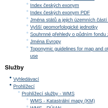
Index českých exonym
Index českých exonym PDF
Jména států a jejich územních částí
Vyšší geomorfologické jednotky
Souhrnné přehledy o půdním fondu
Jména Evropy
Toponymic guidelines for map and oth
use
Služby
Vyhledávací
Prohlížecí
Prohlížecí služby - WMS
WMS - Katastrální mapy (KM)