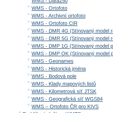
WMS - Data250
WMS - Ortofoto
WMS - Archivní ortofoto
WMS - Ortofoto CIR
WMS - DMR 4G (Stínovaný model re
WMS - DMR 5G (Stínovaný model re
WMS - DMP 1G (Stínovaný model p
WMS - DMP OK (Stínovaný model p
WMS - Geonames
WMS - Historická jména
WMS - Bodová pole
WMS - Klady mapových listů
WMS - Kilometrová síť JTSK
WMS - Geografická síť WGS84
WMS – Ortofoto ČR pro KIVS