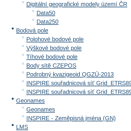
Digitální geografické modely území ČR
Data50
Data250
Bodová pole
Polohové bodové pole
Výškové bodové pole
Tíhové bodové pole
Body sítě CZEPOS
Podrobný kvazigeoid QGZÚ-2013
INSPIRE souřadnicová síť Grid_ETRS8
INSPIRE souřadnicová síť Grid_ETRS
Geonames
Geonames
INSPIRE - Zeměpisná jména (GN)
LMS