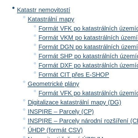
Katastr nemovitostí
Katastrální mapy
Formát VFK po katastrálních území
Formát VKM po katastrálních územ
Formát DGN po katastrálních územ
Formát SHP po katastrálních území
Formát DXF po katastrálních území
Formát CIT přes E-SHOP
Geometrické plány
Formát VFK po katastrálních území
Digitalizace katastrální mapy (DG)
INSPIRE – Parcely (CP)
INSPIRE – Parcely národní rozšíření (
ÚHDP (formát CSV)