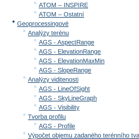
ATOM – INSPIRE
ATOM – Ostatní
Geoprocessingové
Analýzy terénu
AGS - AspectRange
AGS - ElevationRange
AGS - ElevationMaxMin
AGS - SlopeRange
Analýzy viditenosti
AGS - LineOfSight
AGS - SkyLineGraph
AGS - Visibility
Tvorba profilu
AGS - Profile
Výpočet objemu zadaného terénního tv