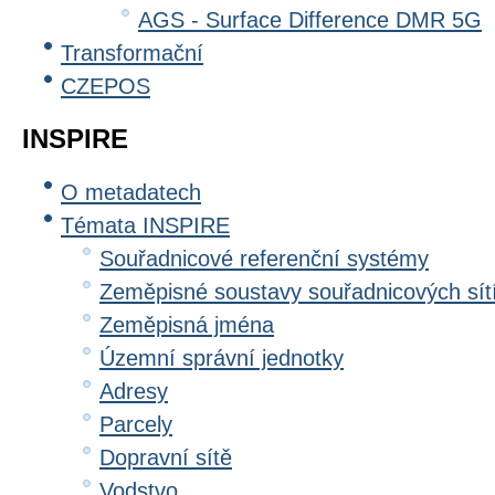
AGS - Surface Difference DMR 5G
Transformační
CZEPOS
INSPIRE
O metadatech
Témata INSPIRE
Souřadnicové referenční systémy
Zeměpisné soustavy souřadnicových sít
Zeměpisná jména
Územní správní jednotky
Adresy
Parcely
Dopravní sítě
Vodstvo