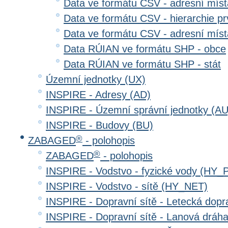
Data ve formátu CSV - adresní místa
Data ve formátu CSV - hierarchie prv
Data ve formátu CSV - adresní místa
Data RÚIAN ve formátu SHP - obce
Data RÚIAN ve formátu SHP - stát
Územní jednotky (UX)
INSPIRE - Adresy (AD)
INSPIRE - Územní správní jednotky (AU
INSPIRE - Budovy (BU)
®
ZABAGED
- polohopis
®
ZABAGED
- polohopis
INSPIRE - Vodstvo - fyzické vody (HY_
INSPIRE - Vodstvo - sítě (HY_NET)
INSPIRE - Dopravní sítě - Letecká dop
INSPIRE - Dopravní sítě - Lanová drá