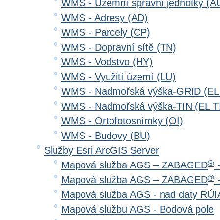
WMS - Územní správní jednotky (A
WMS - Adresy (AD)
WMS - Parcely (CP)
WMS - Dopravní sítě (TN)
WMS - Vodstvo (HY)
WMS - Využití území (LU)
WMS - Nadmořská výška-GRID (EL
WMS - Nadmořská výška-TIN (EL T
WMS - Ortofotosnímky (OI)
WMS - Budovy (BU)
Služby Esri ArcGIS Server
®
Mapová služba AGS – ZABAGED
-
®
Mapová služba AGS – ZABAGED
-
Mapová služba AGS - nad daty RÚ
Mapová službu AGS - Bodová pole