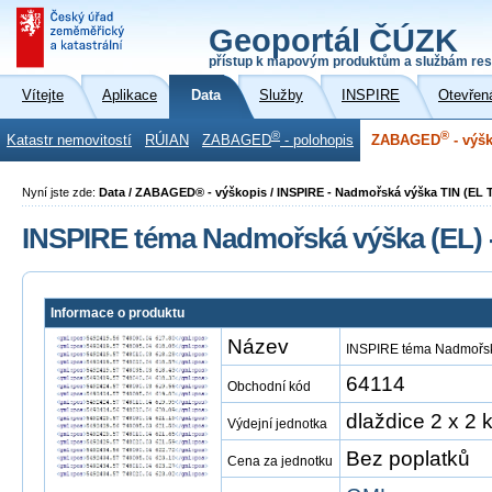
Geoportál ČÚZK
přístup k mapovým produktům a službám res
Vítejte
Aplikace
Data
Služby
INSPIRE
Otevřen
®
®
Katastr nemovitostí
RÚIAN
ZABAGED
- polohopis
ZABAGED
- výš
Nyní jste zde:
Data / ZABAGED® - výškopis / INSPIRE - Nadmořská výška TIN (EL 
INSPIRE téma Nadmořská výška (EL) 
Informace o produktu
Název
INSPIRE téma Nadmořská
64114
Obchodní kód
dlaždice 2 x 2 
Výdejní jednotka
Bez poplatků
Cena za jednotku