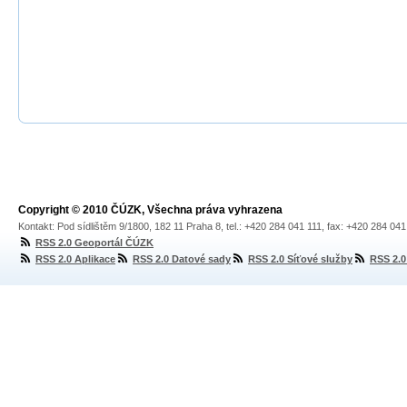
Copyright © 2010 ČÚZK, Všechna práva vyhrazena
Kontakt: Pod sídlištěm 9/1800, 182 11 Praha 8, tel.: +420 284 041 111, fax: +420 284 04
RSS 2.0 Geoportál ČÚZK
RSS 2.0 Aplikace
RSS 2.0 Datové sady
RSS 2.0 Síťové služby
RSS 2.0