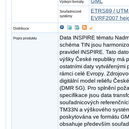
GML
Výdejní formáty
ETRS89 / UTM 
Souřadnicové
systémy
EVRF2007 hei
Distribuce
Data INSPIRE tématu Nadmo
Popis produktu
schéma TIN jsou harmonizo
pravidel INSPIRE. Tato da
výšky České republiky má p
ostatními daty vytvářenými 
rámci celé Evropy. Zdrojov
digitální model reliéfu Česk
(DMR 5G). Pro splnění pož
specifikace jsou data trans
souřadnicových referenční
TM33N a výškového systém
poskytována ve formátu GM
obsahuje především souřadn