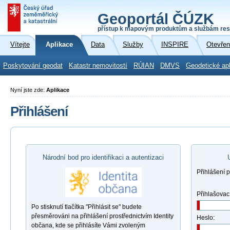
Geoportál ČÚZK
přístup k mapovým produktům a službám res
Vítejte
Aplikace
Data
Služby
INSPIRE
Otevřen
Poskytování geodat
Katastr nemovitostí
RÚIAN
DMVS
Geodetické ap
Nyní jste zde:
Aplikace
Přihlášení
Národní bod pro identifikaci a autentizaci
Přihlášení 
Přihlašovac
Po stisknutí tlačítka "Přihlásit se" budete
přesměrováni na přihlášení prostřednictvím Identity
Heslo:
občana, kde se přihlásíte Vámi zvoleným