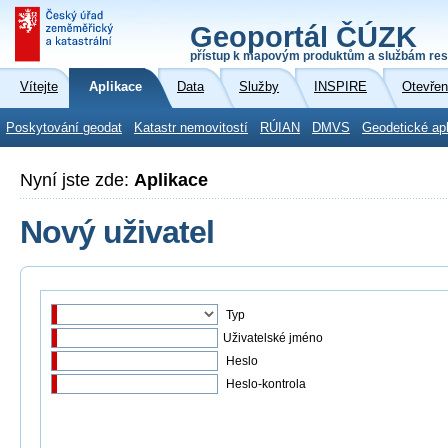
Geoportál ČÚZK
přístup k mapovým produktům a službám res
Vítejte
Aplikace
Data
Služby
INSPIRE
Otevřen
Poskytování geodat
Katastr nemovitostí
RÚIAN
DMVS
Geodetické ap
Nyní jste zde:
Aplikace
Nový uživatel
Typ
Uživatelské jméno
Heslo
Heslo-kontrola