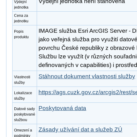
Výdejní jednotka není stanovena
Výdejní
jednotka
Cena za
jednotku
IMAGE služba Esri ArcGIS Server - 
Popis
produktu
jako veřejná služba pro využití datov
povrchu České republiky z obrazové
Službu lze využít (v různých souřad
definovaných v capabilities) i prost
Stáhnout dokument vlastnosti služby
Vlastnosti
služby
https://ags.cuzk.gov.cz/arcgis2/rest
Lokalizace
služby
Poskytovaná data
Datové sady
poskytované
službou
Zásady užívání dat a služeb ZÚ
Omezení a
podmínky