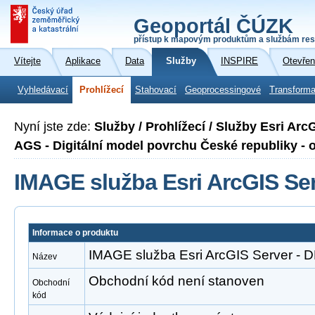
Geoportál ČÚZK
přístup k mapovým produktům a službám res
Vítejte
Aplikace
Data
Služby
INSPIRE
Otevřen
Vyhledávací
Prohlížecí
Stahovací
Geoprocessingové
Transforma
Nyní jste zde:
Služby / Prohlížecí / Služby Esri Ar
AGS - Digitální model povrchu České republiky -
IMAGE služba Esri ArcGIS Se
Informace o produktu
IMAGE služba Esri ArcGIS Server -
Název
Obchodní kód není stanoven
Obchodní
kód