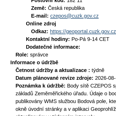
Poštovní kód:
182 11
Země:
Česká republika
E-mail:
czepos@cuzk.gov.cz
Online zdroj
Odkaz:
https://geoportal.cuzk.gov.cz
Kontaktní hodiny:
Po-Pá 9-14 CET
Dodatečné informace:
Role:
správce
Informace o údržbě
Četnost údržby a aktualizace :
týdně
Datum plánované revize zdroje:
2026-08
Poznámka k údržbě:
Body sítě CZEPOS sp
základů Zeměměřického úřadu. Údaje o bo
publikovány WMS službou Bodová pole, kt
okně úvodní stránky a v aplikaci Geoprohlí