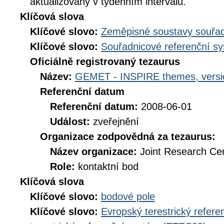
aktualizovány v týdenním intervalu.
Klíčová slova
Klíčové slovo:
Zeměpisné soustavy souřad
Klíčové slovo:
Souřadnicové referenční s
Oficiálně registrovaný tezaurus
Název:
GEMET - INSPIRE themes, versi
Referenční datum
Referenční datum:
2008-06-01
Událost:
zveřejnění
Organizace zodpovědná za tezaurus:
Název organizace:
Joint Research Ce
Role:
kontaktní bod
Klíčová slova
Klíčové slovo:
bodové pole
Klíčové slovo:
Evropský terestrický refer