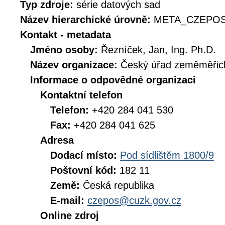
Typ zdroje:
série datových sad
Název hierarchické úrovně:
META_CZEPOS
Kontakt - metadata
Jméno osoby:
Řezníček, Jan, Ing. Ph.D.
Název organizace:
Český úřad zeměměřick
Informace o odpovědné organizaci
Kontaktní telefon
Telefon:
+420 284 041 530
Fax:
+420 284 041 625
Adresa
Dodací místo:
Pod sídlištěm 1800/9
Poštovní kód:
182 11
Země:
Česká republika
E-mail:
czepos@cuzk.gov.cz
Online zdroj