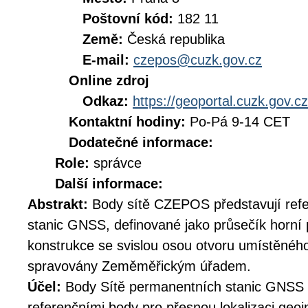
Poštovní kód:
182 11
Země:
Česká republika
E-mail:
czepos@cuzk.gov.cz
Online zdroj
Odkaz:
https://geoportal.cuzk.gov.cz
Kontaktní hodiny:
Po-Pá 9-14 CET
Dodatečné informace:
Role:
správce
Další informace:
Abstrakt:
Body sítě CZEPOS představují ref
stanic GNSS, definované jako průsečík horní 
konstrukce se svislou osou otvoru umístěného
spravovány Zeměměřickým úřadem.
Účel:
Body Sítě permanentních stanic GNSS
referenčními body pro přesnou lokalizaci ge