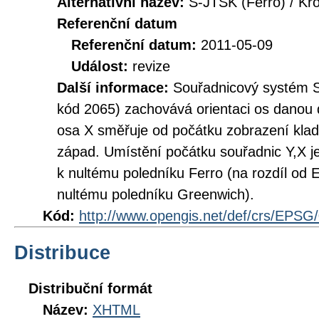
Alternativní název:
S-JTSK (Ferro) / Kr
Referenční datum
Referenční datum:
2011-05-09
Událost:
revize
Další informace:
Souřadnicový systém 
kód 2065) zachovává orientaci os danou 
osa X směřuje od počátku zobrazení klad
západ. Umístění počátku souřadnic Y,X 
k nultému poledníku Ferro (na rozdíl od
nultému poledníku Greenwich).
Kód:
http://www.opengis.net/def/crs/EPSG
Distribuce
Distribuční formát
Název:
XHTML