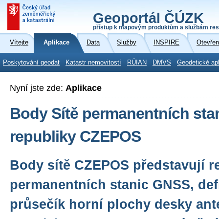
Geoportál ČÚZK
přístup k mapovým produktům a službám res
Vítejte
Aplikace
Data
Služby
INSPIRE
Otevřen
Poskytování geodat
Katastr nemovitostí
RÚIAN
DMVS
Geodetické ap
Nyní jste zde:
Aplikace
Body Sítě permanentních st
republiky CZEPOS
Body sítě CZEPOS představují r
permanentních stanic GNSS, def
průsečík horní plochy desky ant