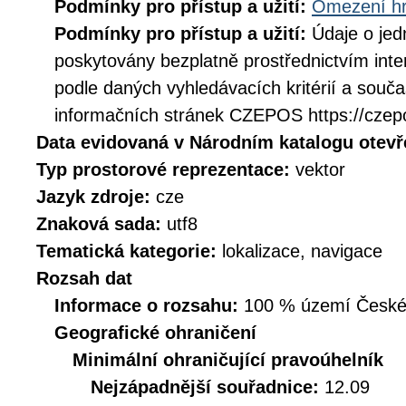
Podmínky pro přístup a užití:
Omezení hr
Podmínky pro přístup a užití:
Údaje o jed
poskytovány bezplatně prostřednictvím inte
podle daných vyhledávacích kritérií a souč
informačních stránek CZEPOS https://czep
Data evidovaná v Národním katalogu otev
Typ prostorové reprezentace:
vektor
Jazyk zdroje:
cze
Znaková sada:
utf8
Tematická kategorie:
lokalizace, navigace
Rozsah dat
Informace o rozsahu:
100 % území České r
Geografické ohraničení
Minimální ohraničující pravoúhelník
Nejzápadnější souřadnice:
12.09