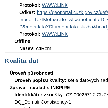
Protokol:
WWW:LINK
Odkaz:
https://geoportal.cuzk.gov.cz/def
mode=TextMeta&side=wfs&metadataI
P&metadataXSL=metadata.sluzba&head
Protokol:
WWW:LINK
Offline
Název:
cdRom
Kvalita dat
Úroveň působnosti
Úroveň popisu kvality:
série datových sad
Zpráva - soulad s INSPIRE
Identifikátor zkoušky:
CZ-00025712-CU
DQ_DomainConsistency-1