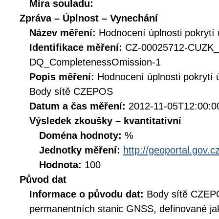
Míra souladu:
Zpráva – Úplnost – Vynechání
Název měření:
Hodnocení úplnosti pokrytí
Identifikace měření:
CZ-00025712-CUZK
DQ_CompletenessOmission-1
Popis měření:
Hodnocení úplnosti pokrytí
Body sítě CZEPOS
Datum a čas měření:
2012-11-05T12:00:0
Výsledek zkoušky – kvantitativní
Doména hodnoty:
%
Jednotky měření:
http://geoportal.gov.c
Hodnota:
100
Původ dat
Informace o původu dat:
Body sítě CZEPO
permanentních stanic GNSS, definované jak