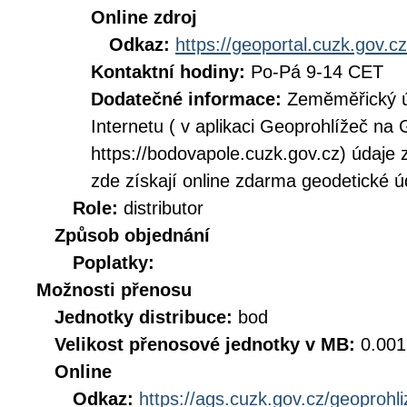
Online zdroj
Odkaz:
https://geoportal.cuzk.gov.cz
Kontaktní hodiny:
Po-Pá 9-14 CET
Dodatečné informace:
Zeměměřický ú
Internetu ( v aplikaci Geoprohlížeč n
https://bodovapole.cuzk.gov.cz) údaje 
zde získají online zdarma geodetické 
Role:
distributor
Způsob objednání
Poplatky:
Možnosti přenosu
Jednotky distribuce:
bod
Velikost přenosové jednotky v MB:
0.001
Online
Odkaz:
https://ags.cuzk.gov.cz/geoprohl