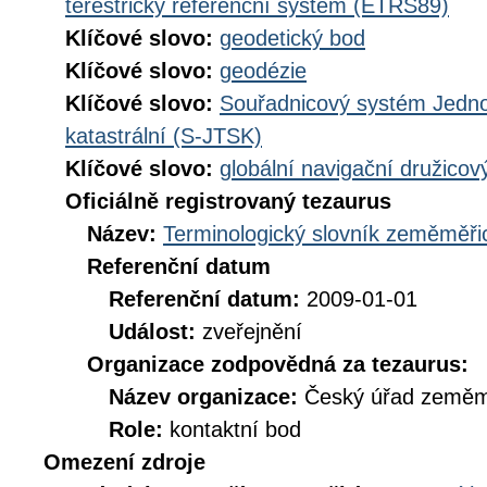
terestrický referenční systém (ETRS89)
Klíčové slovo:
geodetický bod
Klíčové slovo:
geodézie
Klíčové slovo:
Souřadnicový systém Jednot
katastrální (S-JTSK)
Klíčové slovo:
globální navigační družico
Oficiálně registrovaný tezaurus
Název:
Terminologický slovník zeměměřic
Referenční datum
Referenční datum:
2009-01-01
Událost:
zveřejnění
Organizace zodpovědná za tezaurus:
Název organizace:
Český úřad zeměmě
Role:
kontaktní bod
Omezení zdroje