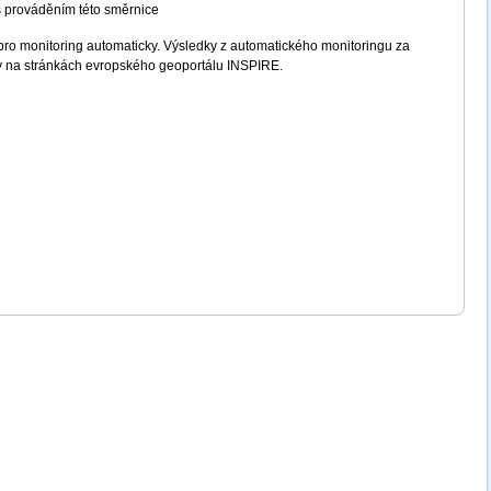
s prováděním této směrnice
pro monitoring automaticky. Výsledky z automatického monitoringu za
y na stránkách evropského geoportálu INSPIRE.