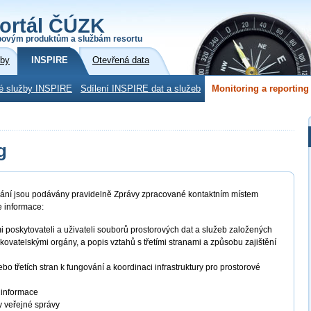
ortál ČÚZK
povým produktům a službám resortu
žby
INSPIRE
Otevřená data
é služby INSPIRE
Sdílení INSPIRE dat a služeb
Monitoring a reporting
g
užívání jsou podávány pravidelně Zprávy zpracované kontaktním místem
e informace:
poskytovateli a uživateli souborů prostorových dat a služeb založených
ovatelskými orgány, a popis vztahů s třetími stranami a způsobu zajištění
o třetích stran k fungování a koordinaci infrastruktury pro prostorové
é informace
y veřejné správy