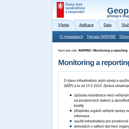
Geop
přístup k ma
Vítejte
Aplikace
Data
Slu
O metadatech
Témata INSPIRE
Síťov
Nyní jste zde:
INSPIRE / Monitoring a reporting
Monitoring a reportin
O stavu infrastruktury, jejím vývoji a vy
(MŽP) a to od 15.5.2010. Zpráva obsahuj
způsobu koordinace mezi veřejnými 
na prostorových datech a zprostředk
kvality
příspěvku orgánů veřejné správy neb
informace
využití infrastruktury pro prostorov
dohodách o sdílení dat mezi orgán