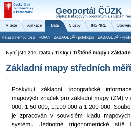
Geoportál ČÚZK
přístup k mapovým produktům a službám res
Vítejte
Aplikace
Data
Služby
INSPIRE
Otevřen
®
®
Katastr nemovitostí
RÚIAN
ZABAGED
- polohopis
ZABAGED
- výšk
Nyní jste zde:
Data / Tisky / Tištěné mapy / Základ
Základní mapy středních měří
Poskytují základní topografické inform
mapových značek pro základní mapy (ZM) v m
000, 1:50 000, 1:100 000 a 1:200 000. Soubo
je zpracován v souvislém kladu mapových 
systému Jednotné trigonometrické sítě 