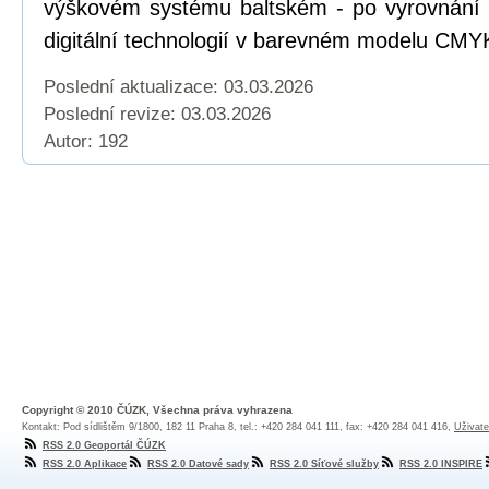
výškovém systému baltském - po vyrovnání (
digitální technologií v barevném modelu CMY
Poslední aktualizace: 03.03.2026
Poslední revize:
03.03.2026
Autor: 192
Copyright © 2010 ČÚZK, Všechna práva vyhrazena
Kontakt: Pod sídlištěm 9/1800, 182 11 Praha 8, tel.: +420 284 041 111, fax: +420 284 041 416,
Uživate
RSS 2.0 Geoportál ČÚZK
RSS 2.0 Aplikace
RSS 2.0 Datové sady
RSS 2.0 Síťové služby
RSS 2.0 INSPIRE