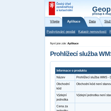
Geop
přístup k ma
Vítejte
Aplikace
Data
Služ
Poskytování geodat
Katastr nemovitostí
Nyní jste zde:
Aplikace
Prohlížecí služba WM
Informace o produktu
Název
Prohlížecí služba WMS -
Obchodní
Obchodní kód není stano
kód
Výdejní
Výdejní jednotka není st
jednotka
Cena za
jednotku