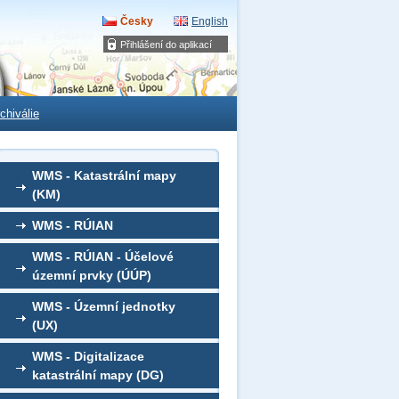
Česky
English
Přihlášení do aplikací
chiválie
WMS - Katastrální mapy
(KM)
WMS - RÚIAN
WMS - RÚIAN - Účelové
územní prvky (ÚÚP)
WMS - Územní jednotky
(UX)
WMS - Digitalizace
katastrální mapy (DG)