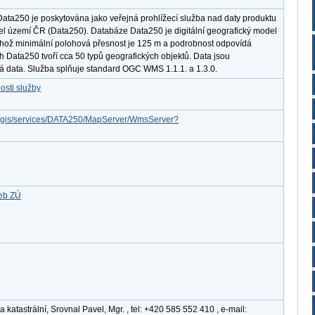
Data250 je poskytována jako veřejná prohlížecí služba nad daty produktu
del území ČR (Data250). Databáze Data250 je digitální geografický model
ehož minimální polohová přesnost je 125 m a podrobnost odpovídá
h Data250 tvoří cca 50 typů geografických objektů. Data jsou
á data. Služba splňuje standard OGC WMS 1.1.1. a 1.3.0.
osti služby
arcgis/services/DATA250/MapServer/WmsServer?
žeb ZÚ
katastrální, Srovnal Pavel, Mgr. , tel: +420 585 552 410 , e-mail: