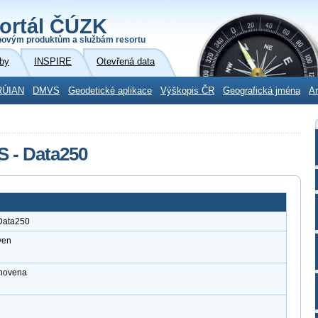
ortál ČÚZK
povým produktům a službám resortu
by
INSPIRE
Otevřená data
RÚIAN
DMVS
Geodetické aplikace
Výškopis ČR
Geografická jména
Ar
S - Data250
 Data250
ven
anovena