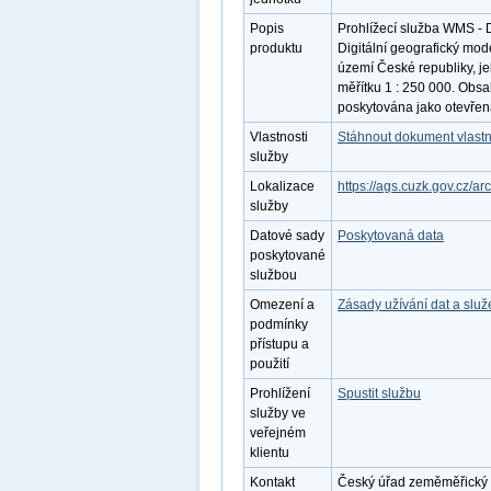
Popis
Prohlížecí služba WMS - 
produktu
Digitální geografický mo
území České republiky, j
měřítku 1 : 250 000. Obsa
poskytována jako otevřen
Vlastnosti
Stáhnout dokument vlastn
služby
Lokalizace
https://ags.cuzk.gov.cz/
služby
Datové sady
Poskytovaná data
poskytované
službou
Omezení a
Zásady užívání dat a slu
podmínky
přístupu a
použití
Prohlížení
Spustit službu
služby ve
veřejném
klientu
Kontakt
Český úřad zeměměřický a 