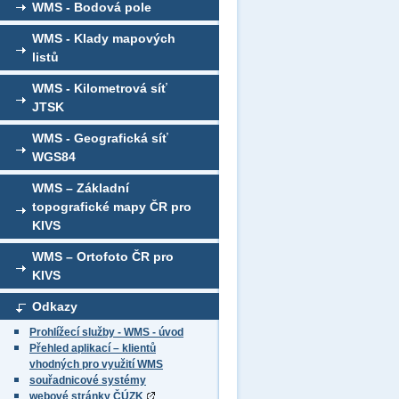
WMS - Bodová pole
WMS - Klady mapových
listů
WMS - Kilometrová síť
JTSK
WMS - Geografická síť
WGS84
WMS – Základní
topografické mapy ČR pro
KIVS
WMS – Ortofoto ČR pro
KIVS
Odkazy
Prohlížecí služby - WMS - úvod
Přehled aplikací – klientů
vhodných pro využití WMS
souřadnicové systémy
webové stránky ČÚZK