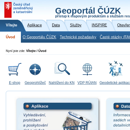
Geoportál ČÚZK
přístup k mapovým produktům a službám res
Vítejte
Aplikace
Data
Služby
INSPIRE
Otevře
Úvod
O Geoportálu ČÚZK
Technické požadavky
Časté otázky (FA
Nyní jste zde:
Vítejte / Úvod
E-shop
Geoprohlížeč
Nahlížení do KN
VDP RÚIAN
Geodetické aplika