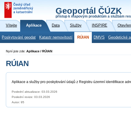
Geoportál ČÚZK
přístup k mapovým produktům a službám res
Vítejte
Aplikace
Data
Služby
INSPIRE
Otevřen
Poskytování geodat
Katastr nemovitostí
RÚIAN
DMVS
Geodetické a
Nyní jste zde:
Aplikace / RÚIAN
RÚIAN
Aplikace a služby pro poskytování údajů z Registru územní identifikace adr
Poslední aktualizace: 03.03.2026
Poslední revize:
03.03.2026
Autor: 95