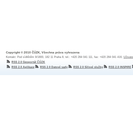
Copyright © 2010 ČÚZK, Všechna práva vyhrazena
Kontakt: Pod sídlištěm 9/1800, 182 11 Praha 8, tel.: +420 284 041 111, fax: +420 284 041 416,
Uživate
RSS 2.0 Geoportál ČÚZK
RSS 2.0 Aplikace
RSS 2.0 Datové sady
RSS 2.0 Síťové služby
RSS 2.0 INSPIRE