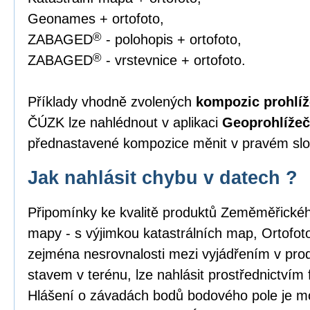
Geonames + ortofoto,
®
ZABAGED
- polohopis + ortofoto,
®
ZABAGED
- vrstevnice + ortofoto.
Příklady vhodně zvolených
kompozic prohlíž
ČÚZK lze nahlédnout v aplikaci
Geoprohlížeč
přednastavené kompozice měnit v pravém slou
Jak nahlásit chybu v datech ?
Připomínky ke kvalitě produktů Zeměměřick
mapy - s výjimkou katastrálních map, Ortofo
zejména nesrovnalosti mezi vyjádřením v pro
stavem v terénu, lze nahlásit prostřednictvím
Hlášení o závadách bodů bodového pole je m