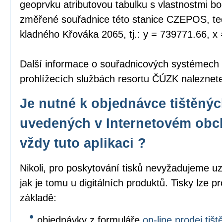
geoprvku atributovou tabulku s vlastnostmi bo
změřené souřadnice této stanice CZEPOS, tedy
kladného Křováka 2065, tj.: y = 739771.66, x
Další informace o souřadnicových systémech
prohlížecích službách resortu ČÚZK nalezne
Je nutné k objednávce tištěný
uvedených v Internetovém obc
vždy tuto aplikaci ?
Nikoli, pro poskytování tisků nevyžadujeme uz
jak je tomu u digitálních produktů. Tisky lze p
základě:
objednávky z formuláře
on-line prodej ti