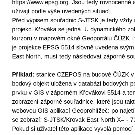
https://www.epsg.org. Jsou tedy rovnocenné a
užívají podle výše uvedených situací.
Před výpisem souřadnic S-JTSK je tedy vždy 
projekci Křováka se jedná. U dynamického zo
kurzoru v mapovém okně Geoportálu ČÚZK i v
je projekce EPSG 5514 slovně uvedena svý
East North, musí tedy následovat záporné so
Příklad:
stanice CZEPOS na budově ČÚZK v P
bodový objekt uložena v databázi bodových po
prvku v GIS v záporném Křovákovi 5514 a te
zobrazení záporné souřadnice, které jsou tak
webovou GIS aplikací Geoprohlížeč: po najet
se zobrazí: S-JTSK/Krovak East North X= - 7
Pokud si uživatel této aplikace vyvolá pomocí