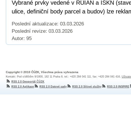
Vybrané prvky vedené v RÚIAN a ISKN (staveb
ulice, definiční body parcel a budov) lze rekl
Poslední aktualizace: 03.03.2026
Poslední revize:
03.03.2026
Autor: 95
Copyright © 2010 ČÚZK, Všechna práva vyhrazena
Kontakt: Pod sídlištěm 9/1800, 182 11 Praha 8, tel.: +420 284 041 111, fax: +420 284 041 416,
Uživate
RSS 2.0 Geoportál ČÚZK
RSS 2.0 Aplikace
RSS 2.0 Datové sady
RSS 2.0 Síťové služby
RSS 2.0 INSPIRE