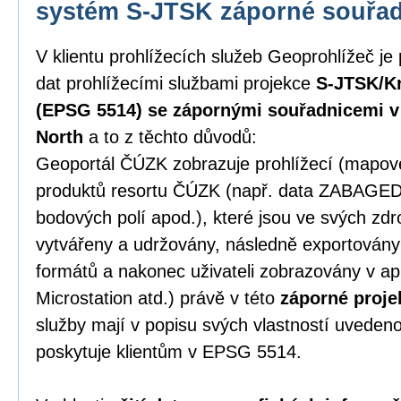
systém S-JTSK záporné souřa
V klientu prohlížecích služeb Geoprohlížeč je
dat prohlížecími službami projekce
S-JTSK/Kr
(EPSG 5514) se zápornými souřadnicemi v p
North
a to z těchto důvodů:
Geoportál ČÚZK zobrazuje prohlížecí (mapové)
produktů resortu ČÚZK (např. data ZABAGE
bodových polí apod.), které jsou ve svých zd
vytvářeny a udržovány, následně exportován
formátů a nakonec uživateli zobrazovány v ap
Microstation atd.) právě v této
záporné proje
služby mají v popisu svých vlastností uveden
poskytuje klientům v EPSG 5514.