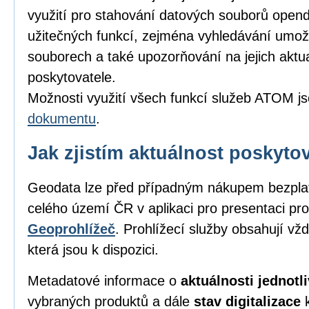
využití pro stahování datových souborů opend
užitečných funkcí, zejména vyhledávání umožňu
souborech a také upozorňování na jejich aktu
poskytovatele.
Možnosti využití všech funkcí služeb ATOM j
dokumentu
.
Jak zjistím aktuálnost poskyt
Geodata lze před případným nákupem bezpl
celého území ČR v aplikaci pro presentaci pro
Geoprohlížeč
. Prohlížecí služby obsahují vž
která jsou k dispozici.
Metadatové informace o
aktuálnosti jednot
vybraných produktů a dále
stav digitalizace
k