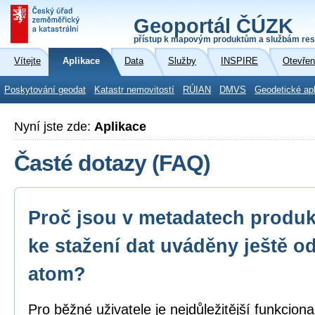
Geoportál ČÚZK
přístup k mapovým produktům a službám res
Vítejte
Aplikace
Data
Služby
INSPIRE
Otevřen
Poskytování geodat
Katastr nemovitostí
RÚIAN
DMVS
Geodetické ap
Nyní jste zde:
Aplikace
Časté dotazy (FAQ)
Proč jsou v metadatech produk
ke stažení dat uváděny ještě o
atom?
Pro běžné uživatele je nejdůležitější funkcion