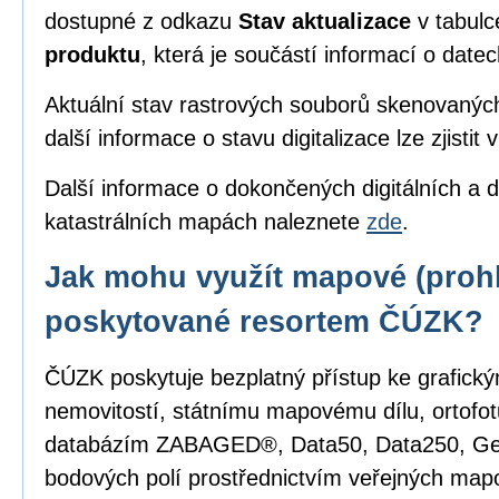
dostupné z odkazu
Stav aktualizace
v tabul
produktu
, která je součástí informací o date
Aktuální stav rastrových souborů skenovanýc
další informace o stavu digitalizace lze zjistit 
Další informace o dokončených digitálních a d
katastrálních mapách naleznete
zde
.
Jak mohu využít mapové (prohl
poskytované resortem ČÚZK?
ČÚZK poskytuje bezplatný přístup ke grafick
nemovitostí, státnímu mapovému dílu, ortofot
databázím ZABAGED®, Data50, Data250, G
bodových polí prostřednictvím veřejných mapo