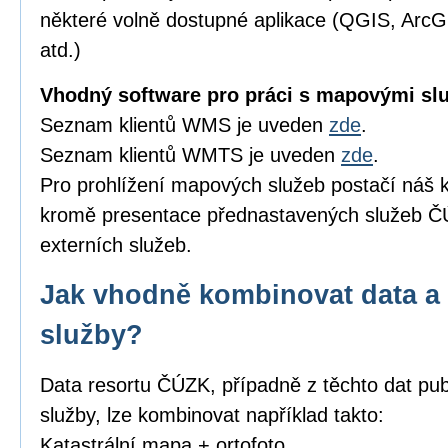
některé volně dostupné aplikace (QGIS, Arc
atd.)
Vhodný software pro práci s mapovými sl
Seznam klientů WMS je uveden
zde
.
Seznam klientů WMTS je uveden
zde
.
Pro prohlížení mapových služeb postačí náš k
kromě presentace přednastavených služeb ČÚ
externích služeb.
Jak vhodně kombinovat data a 
služby?
Data resortu ČÚZK, případně z těchto dat pub
služby, lze kombinovat například takto:
Katastrální mapa + ortofoto,