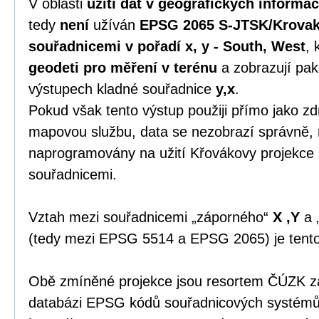
V oblasti
užití dat v geografických informa
tedy
není
užíván
EPSG 2065 S-JTSK/Krovak
souřadnicemi v pořadí x, y - South, West
, 
geodeti pro měření v terénu
a zobrazují pak
výstupech kladné souřadnice
y,x
.
Pokud však tento výstup použiji přímo jako zdr
mapovou službu, data se nezobrazí správně, 
naprogramovány na užití Křovákovy projekce
souřadnicemi.
Vztah mezi souřadnicemi „záporného“
X ,Y
a 
(tedy mezi EPSG 5514 a EPSG 2065) je tent
Obě zmíněné projekce jsou resortem ČÚZK zap
databázi EPSG kódů souřadnicových systémů 