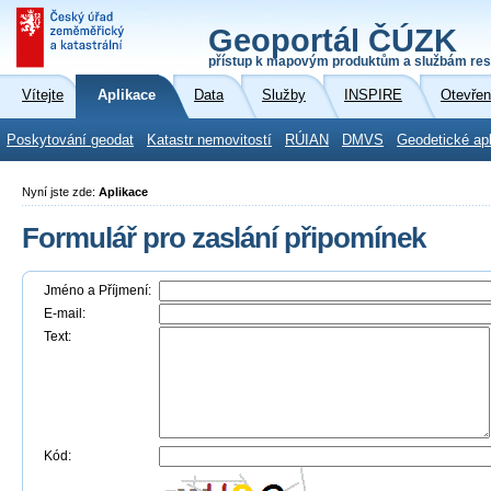
Geoportál ČÚZK
přístup k mapovým produktům a službám res
Vítejte
Aplikace
Data
Služby
INSPIRE
Otevřen
Poskytování geodat
Katastr nemovitostí
RÚIAN
DMVS
Geodetické ap
Nyní jste zde:
Aplikace
Formulář pro zaslání připomínek
Jméno a Příjmení:
E-mail:
Text:
Kód: