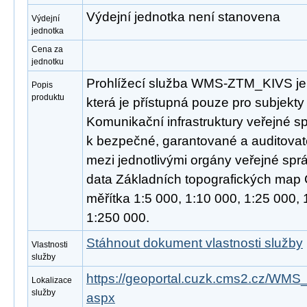
Výdejní jednotka není stanovena
Výdejní
jednotka
Cena za
jednotku
Prohlížecí služba WMS-ZTM_KIVS je
Popis
produktu
která je přístupná pouze pro subjekty 
Komunikační infrastruktury veřejné s
k bezpečné, garantované a auditovat
mezi jednotlivými orgány veřejné spr
data Základních topografických map 
měřítka 1:5 000, 1:10 000, 1:25 000,
1:250 000.
Stáhnout dokument vlastnosti služby
Vlastnosti
služby
https://geoportal.cuzk.cms2.cz/W
Lokalizace
služby
aspx