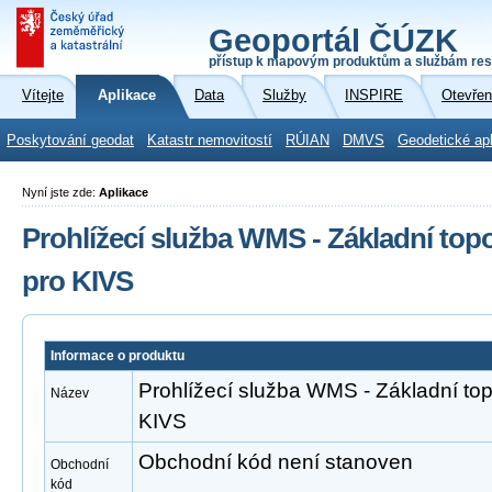
Geoportál ČÚZK
přístup k mapovým produktům a službám res
Vítejte
Aplikace
Data
Služby
INSPIRE
Otevřen
Poskytování geodat
Katastr nemovitostí
RÚIAN
DMVS
Geodetické ap
Nyní jste zde:
Aplikace
Prohlížecí služba WMS - Základní to
pro KIVS
Informace o produktu
Prohlížecí služba WMS - Základní to
Název
KIVS
Obchodní kód není stanoven
Obchodní
kód