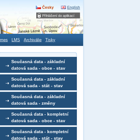
Česky
English
Přihlášení do aplikací
ames
LMS
Archiválie
Tisky
Současná data - základní
datová sada - obce - stav
Současná data - základní
datová sada - stát - stav
Současná data - základní
datová sada - změny
Současná data - kompletní
datová sada - obce - stav
Současná data - kompletní
datová sada - stát - stav