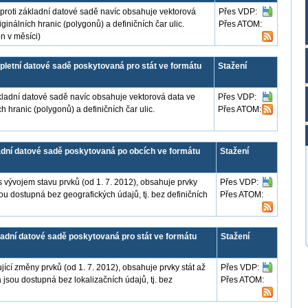
proti základní datové sadě navíc obsahuje vektorová
Přes VDP:
inálních hranic (polygonů) a definičních čar ulic.
Přes ATOM:
n v měsíci)
etní datové sadě poskytovaná pro stát ve formátu
Stažení
ákladní datové sadě navíc obsahuje vektorová data ve
Přes VDP:
 hranic (polygonů) a definičních čar ulic.
Přes ATOM:
adní datové sadě poskytovaná po obcích ve formátu
Stažení
vývojem stavu prvků (od 1. 7. 2012), obsahuje prvky
Přes VDP:
sou dostupná bez geografických údajů, tj. bez definičních
Přes ATOM:
adní datové sadě poskytovaná pro stát ve formátu
Stažení
ící změny prvků (od 1. 7. 2012), obsahuje prvky stát až
Přes VDP:
a jsou dostupná bez lokalizačních údajů, tj. bez
Přes ATOM: