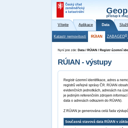
Geop
přístup k ma
Vítejte
Aplikace
Data
Služ
®
Katastr nemovitostí
RÚIAN
ZABAGED
Nyní jste zde:
Data / RÚIAN / Registr územní ide
RÚIAN - výstupy
Registr územní identifikace, adres a nemov
registrů veřejné správy ČR. RÚIAN obsah
evidenčních jednotkách, adresách na úze
je jediným referenčním zdrojem informací 
data o adresách odkazem do RÚIAN).
Z RÚIAN je generována celá řada výstup
Současná stavová data RÚIAN v zákla