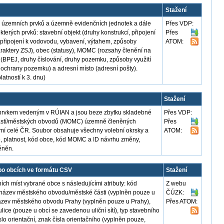
Stažení
, územních prvků a územně evidenčních jednotek a dále
Přes VDP:
terých prvků: stavební objekt (druhy konstrukcí, připojení
Přes
, připojení k vodovodu, vybavení, výtahem, způsoby
ATOM:
haraktery ZSJ), obec (statusy), MOMC (rozsahy členění na
BPEJ, druhy číslování, druhy pozemku, způsoby využití
chrany pozemku) a adresní místo (adresní pošty).
latností k 3. dnu)
Stažení
prvkem vedeným v RÚIAN a jsou beze zbytku skladebné
Přes VDP:
částí/městských obvodů (MOMC) územně členěných
Přes
emí celé ČR. Soubor obsahuje všechny volební okrsky a
ATOM:
nice, platnost, kód obce, kód MOMC a ID návrhu změny,
ěněn.
o obcích ve formátu CSV
Stažení
h míst vybrané obce s následujícími atributy: kód
Z webu
 název městského obvodu/městské části (vyplněn pouze u
ČÚZK:
ázev městského obvodu Prahy (vyplněn pouze u Prahy),
Přes ATOM:
lice (pouze u obcí se zavedenou uliční sítí), typ stavebního
číslo orientační, znak čísla orientačního (vyplněn pouze,