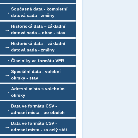
Současná data - kompletní
datová sada - změny
Historická data – základní
datová sada – obce - stav
Historická data – základní
datová sada - změny
Číselníky ve formátu VFR
Speciální data - volební
okrsky - stav
Adresní místa s volebními
okrsky
Data ve formátu CSV -
adresní místa - po obcích
Data ve formátu CSV -
adresní místa - za celý stát