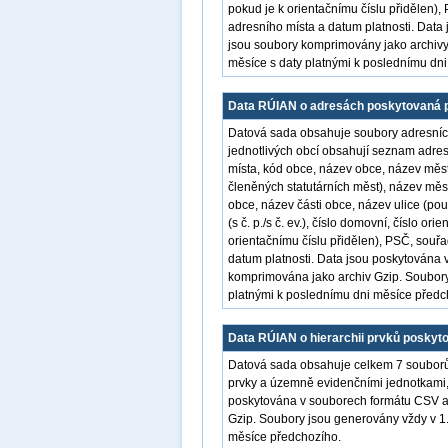
pokud je k orientačnímu číslu přidělen)
adresního místa a datum platnosti. Data
jsou soubory komprimovány jako archivy
měsíce s daty platnými k poslednímu dn
Data RÚIAN o adresách poskytovaná p
Datová sada obsahuje soubory adresních
jednotlivých obcí obsahují seznam adres
místa, kód obce, název obce, název mě
členěných statutárních měst), název mě
obce, název části obce, název ulice (pouz
(s č. p./s č. ev.), číslo domovní, číslo o
orientačnímu číslu přidělen), PSČ, souř
datum platnosti. Data jsou poskytována 
komprimována jako archiv Gzip. Soubory
platnými k poslednímu dni měsíce předc
Data RÚIAN o hierarchii prvků poskyt
Datová sada obsahuje celkem 7 souborů
prvky a územně evidenčními jednotkami,
poskytována v souborech formátu CSV a 
Gzip. Soubory jsou generovány vždy v 1.
měsíce předchozího.