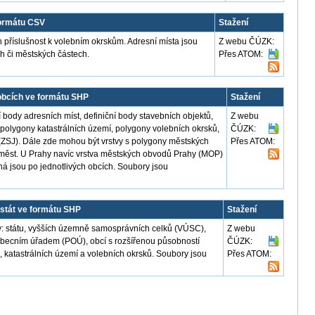
formátu CSV
Stažení
 příslušnost k volebním okrskům. Adresní místa jsou
Z webu ČÚZK:
 či městských částech.
Přes ATOM:
obcích ve formátu SHP
Stažení
 body adresních míst, definiční body stavebních objektů,
Z webu
, polygony katastrálních území, polygony volebních okrsků,
ČÚZK:
(ZSJ). Dále zde mohou být vrstvy s polygony městských
Přes ATOM:
h měst. U Prahy navíc vrstva městských obvodů Prahy (MOP)
á jsou po jednotlivých obcích. Soubory jsou
stát ve formátu SHP
Stažení
: státu, vyšších územně samosprávních celků (VÚSC),
Z webu
obecním úřadem (POÚ), obcí s rozšířenou působností
ČÚZK:
, katastrálních území a volebních okrsků. Soubory jsou
Přes ATOM: