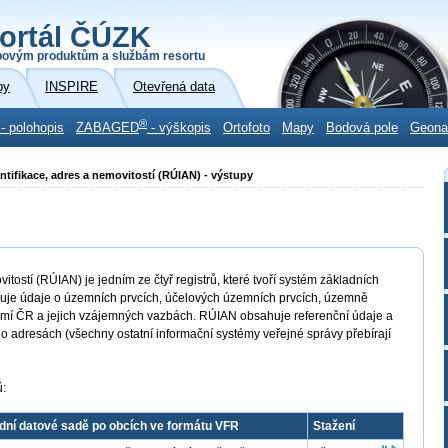
ortál ČÚZK
povým produktům a službám resortu
by
INSPIRE
Otevřená data
®
- polohopis
ZABAGED
- výškopis
Ortofoto
Mapy
Bodová pole
Geon
ntifikace, adres a nemovitostí (RÚIAN) - výstupy
itostí (RÚIAN) je jedním ze čtyř registrů, které tvoří systém základních
uje údaje o územních prvcích, účelových územních prvcích, územně
mí ČR a jejich vzájemných vazbách. RÚIAN obsahuje referenční údaje a
o adresách (všechny ostatní informační systémy veřejné správy přebírají
ů:
dní datové sadě po obcích ve formátu VFR
Stažení