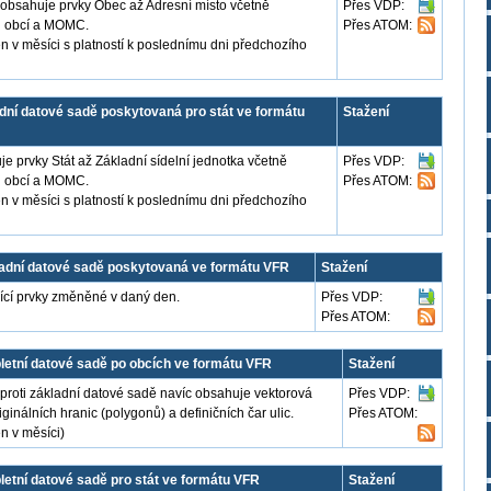
obsahuje prvky Obec až Adresní místo včetně
Přes VDP:
ků obcí a MOMC.
Přes ATOM:
n v měsíci s platností k poslednímu dni předchozího
ní datové sadě poskytovaná pro stát ve formátu
Stažení
e prvky Stát až Základní sídelní jednotka včetně
Přes VDP:
ků obcí a MOMC.
Přes ATOM:
n v měsíci s platností k poslednímu dni předchozího
dní datové sadě poskytovaná ve formátu VFR
Stažení
jící prvky změněné v daný den.
Přes VDP:
Přes ATOM:
etní datové sadě po obcích ve formátu VFR
Stažení
proti základní datové sadě navíc obsahuje vektorová
Přes VDP:
inálních hranic (polygonů) a definičních čar ulic.
Přes ATOM:
n v měsíci)
tní datové sadě pro stát ve formátu VFR
Stažení