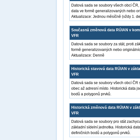
Datová sada se soubory všech obcí ČR, 
data ve formě generalizovaných nebo orig
Aktualizace: Jednou měsíčně (vždy 1. de
Současná změnová data RÚIAN v kompl
VFR
Datová sada se soubory za stát, proti z
formě generalizovaných nebo originálních
Aktualizace: Denně
Historická stavová data RÚIAN v zákl
VFR
Datová sada se soubory všech obcí ČR s 
obec až adresní místo. Historická data j
bodů a polygonů prvků.
Historická změnová data RÚIAN v zákl
VFR
Datová sada se soubory pro stát zachycuj
základní sídelní jednotka. Historická dat
definičních bodů a polygonů prvků.