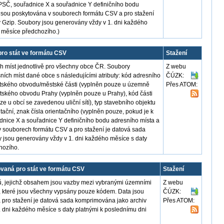
, PSČ, souřadnice X a souřadnice Y definičního bodu
 jsou poskytována v souborech formátu CSV a pro stažení
 Gzip. Soubory jsou generovány vždy v 1. dni každého
i měsíce předchozího.)
ro stát ve formátu CSV
Stažení
 míst jednotlivě pro všechny obce ČR. Soubory
Z webu
ních míst dané obce s následujícími atributy: kód adresního
ČÚZK:
stského obvodu/městské části (vyplněn pouze u územně
Přes ATOM:
stského obvodu Prahy (vyplněn pouze u Prahy), kód části
e u obcí se zavedenou uliční sítí), typ stavebního objektu
rientační, znak čísla orientačního (vyplněn pouze, pokud je k
adnice X a souřadnice Y definičního bodu adresního místa a
v souborech formátu CSV a pro stažení je datová sada
 jsou generovány vždy v 1. dni každého měsíce s daty
hozího.
ovaná pro stát ve formátu CSV
Stažení
, jejichž obsahem jsou vazby mezi vybranými územními
Z webu
 které jsou všechny vypsány pouze kódem. Data jsou
ČÚZK:
pro stažení je datová sada komprimována jako archiv
Přes ATOM:
 dni každého měsíce s daty platnými k poslednímu dni