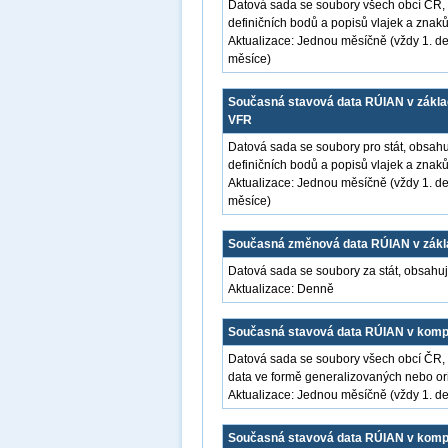
Datová sada se soubory všech obcí ČR, 
definičních bodů a popisů vlajek a zna
Aktualizace: Jednou měsíčně (vždy 1. de
měsíce)
Současná stavová data RÚIAN v základ
VFR
Datová sada se soubory pro stát, obsahuj
definičních bodů a popisů vlajek a zna
Aktualizace: Jednou měsíčně (vždy 1. de
měsíce)
Současná změnová data RÚIAN v zákla
Datová sada se soubory za stát, obsahu
Aktualizace: Denně
Současná stavová data RÚIAN v kompl
Datová sada se soubory všech obcí ČR, 
data ve formě generalizovaných nebo orig
Aktualizace: Jednou měsíčně (vždy 1. de
Současná stavová data RÚIAN v komple