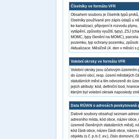
Číselníky ve formátu VFR
Obsahem souboru je číselník typů prvků
číselníky používané pro zápis údajů u něk
ke kanalizaci, připojení k rozvodu plynu
vytápění, způsoby využití, typy), ZSJ (c
MOMC, typy členění na MOMC), parcela (
pozemku, typ ochrany pozemku, způsob o
Aktualizace: Měsíčně (4. den v měsíci s p
Volební okrsky ve formátu VFR
Volební okrsky jsou účelovým územním 
do území obcí, resp. území městských 
statutárních měst a tím odvozeně do úz
jejich atributy: kód, definiční bod, hra
kterým byl volební okrsek naposledy zm
Data RÚIAN o adresách poskytovaná p
Datové soubory obsahují seznam adresníc
adresního místa, kód obce, název obce,
územně členěných statutárních měst), n
kód části obce, název části obce, název u
objektu (s č. p./s č. ev.), číslo domovní, 