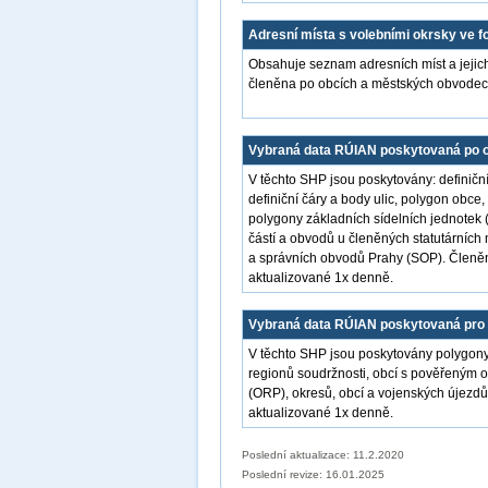
Adresní místa s volebními okrsky ve 
Obsahuje seznam adresních míst a jejich
členěna po obcích a městských obvodech
Vybraná data RÚIAN poskytovaná po 
V těchto SHP jsou poskytovány: definiční
definiční čáry a body ulic, polygon obce
polygony základních sídelních jednotek 
částí a obvodů u členěných statutárníc
a správních obvodů Prahy (SOP). Členěn
aktualizované 1x denně.
Vybraná data RÚIAN poskytovaná pro 
V těchto SHP jsou poskytovány polygony
regionů soudržnosti, obcí s pověřeným 
(ORP), okresů, obcí a vojenských újezdů
aktualizované 1x denně.
Poslední aktualizace: 11.2.2020
Poslední revize:
16.01.2025