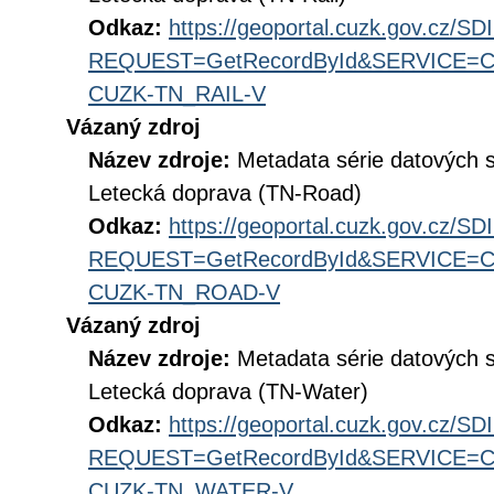
Odkaz:
https://geoportal.cuzk.gov.cz/S
REQUEST=GetRecordById&SERVICE=CS
CUZK-TN_RAIL-V
Vázaný zdroj
Název zdroje:
Metadata série datových 
Letecká doprava (TN-Road)
Odkaz:
https://geoportal.cuzk.gov.cz/S
REQUEST=GetRecordById&SERVICE=CS
CUZK-TN_ROAD-V
Vázaný zdroj
Název zdroje:
Metadata série datových 
Letecká doprava (TN-Water)
Odkaz:
https://geoportal.cuzk.gov.cz/S
REQUEST=GetRecordById&SERVICE=CS
CUZK-TN_WATER-V