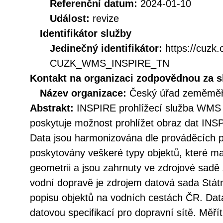
Referenční datum:
2024-01-10
Událost:
revize
Identifikátor služby
Jedinečný identifikátor:
https://cuzk
CUZK_WMS_INSPIRE_TN
Kontakt na organizaci zodpovědnou za s
Název organizace:
Český úřad zeměměři
Abstrakt:
INSPIRE prohlížecí služba WMS 
poskytuje možnost prohlížet obraz dat INS
Data jsou harmonizována dle prováděcích 
poskytovány veškeré typy objektů, které ma
geometrii a jsou zahrnuty ve zdrojové sa
vodní dopravě je zdrojem datová sada Státn
popisu objektů na vodních cestách ČR. Dat
datovou specifikací pro dopravní sítě. Měří