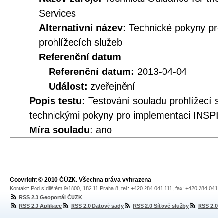
Services
Alternativní název:
Technické pokyny p
prohlížecích služeb
Referenční datum
Referenční datum:
2013-04-04
Událost:
zveřejnění
Popis testu:
Testování souladu prohlížec
technickými pokyny pro implementaci INSPI
Míra souladu:
ano
Copyright © 2010 ČÚZK, Všechna práva vyhrazena
Kontakt: Pod sídlištěm 9/1800, 182 11 Praha 8, tel.: +420 284 041 111, fax: +420 284 04
RSS 2.0 Geoportál ČÚZK
RSS 2.0 Aplikace
RSS 2.0 Datové sady
RSS 2.0 Síťové služby
RSS 2.0