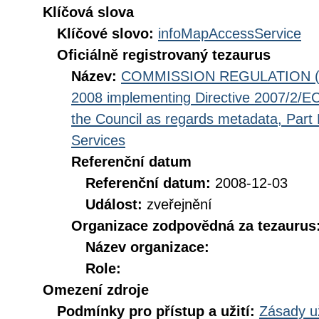
Klíčová slova
Klíčové slovo:
infoMapAccessService
Oficiálně registrovaný tezaurus
Název:
COMMISSION REGULATION (EC
2008 implementing Directive 2007/2/EC
the Council as regards metadata, Part D
Services
Referenční datum
Referenční datum:
2008-12-03
Událost:
zveřejnění
Organizace zodpovědná za tezaurus
Název organizace:
Role:
Omezení zdroje
Podmínky pro přístup a užití:
Zásady u