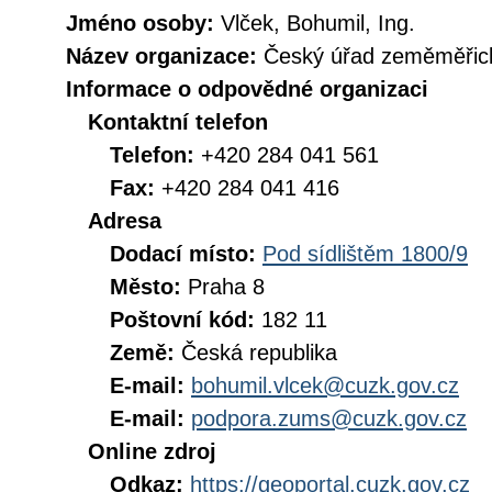
Jméno osoby:
Vlček, Bohumil, Ing.
Název organizace:
Český úřad zeměměřick
Informace o odpovědné organizaci
Kontaktní telefon
Telefon:
+420 284 041 561
Fax:
+420 284 041 416
Adresa
Dodací místo:
Pod sídlištěm 1800/9
Město:
Praha 8
Poštovní kód:
182 11
Země:
Česká republika
E-mail:
bohumil.vlcek@cuzk.gov.cz
E-mail:
podpora.zums@cuzk.gov.cz
Online zdroj
Odkaz:
https://geoportal.cuzk.gov.cz