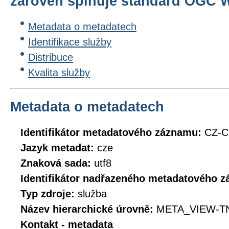
zároveň splňuje standard OGC WM
Metadata o metadatech
Identifikace služby
Distribuce
Kvalita služby
Metadata o metadatech
Identifikátor metadatového záznamu:
CZ-C
Jazyk metadat:
cze
Znaková sada:
utf8
Identifikátor nadřazeného metadatového 
Typ zdroje:
služba
Název hierarchické úrovně:
META_VIEW-T
Kontakt - metadata