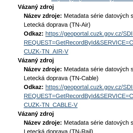
Vázaný zdroj
Název zdroje:
Metadata série datových 
Letecká doprava (TN-Air)
Odkaz:
https://geoportal.cuzk.gov.cz/S
REQUEST=GetRecordById&SERVICE=CS
CUZK-TN_AIR-V
Vázaný zdroj
Název zdroje:
Metadata série datových 
Letecká doprava (TN-Cable)
Odkaz:
https://geoportal.cuzk.gov.cz/S
REQUEST=GetRecordById&SERVICE=CS
CUZK-TN_CABLE-V
Vázaný zdroj
Název zdroje:
Metadata série datových 
Letecká doprava (TN-Rail)