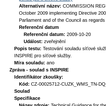
Alternativní název:
COMMISSION REGUL
October 2009 implementing Directive 20
Parliament and of the Council as regards
Referenční datum
Referenční datum:
2009-10-20
Událost:
zveřejnění
Popis testu:
Testování souladu síťové služ
INSPIRE pro síťové služby.
Míra souladu:
ano
Zpráva - soulad s INSPIRE
Identifikátor zkoušky:
Kód:
CZ-00025712-CUZK_WMS_TN-DQ_D
Soulad
Specifikace
Název zdroje:
Technical Guidance for t