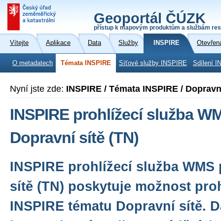
Geoportál ČÚZK
přístup k mapovým produktům a službám res
Vítejte
Aplikace
Data
Služby
INSPIRE
Otevřen
O metadatech
Témata INSPIRE
Síťové služby INSPIRE
Sdílení I
Nyní jste zde:
INSPIRE / Témata INSPIRE / Dopravní
INSPIRE prohlížecí služba W
Dopravní sítě (TN)
INSPIRE prohlížecí služba WMS 
sítě (TN) poskytuje možnost proh
INSPIRE tématu Dopravní sítě. D