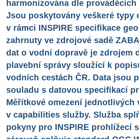
harmonizována dle prováděcích 
Jsou poskytovány veškeré typy o
v rámci INSPIRE specifikace geo
zahrnuty ve zdrojové sadě ZAB
dat o vodní dopravě je zdrojem 
plavební správy sloužící k popis
vodních cestách ČR. Data jsou 
souladu s datovou specifikací pr
Měřítkové omezení jednotlivých 
v capabilities služby. Služba sp
pokyny pro INSPIRE prohlížecí sl