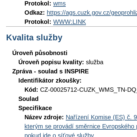
Protokol:
wms
Odkaz:
https://ags.cuzk.gov.cz/geoprohl
Protokol:
WWW:LINK
Kvalita služby
Úroveň působnosti
Úroveň popisu kvality:
služba
Zpráva - soulad s INSPIRE
Identifikátor zkoušky:
Kód:
CZ-00025712-CUZK_WMS_TN-DQ_D
Soulad
Specifikace
Název zdroje:
Nařízení Komise (ES) č. 9
kterým se provádí směrnice Evropského 
pokud jde o síťové služby