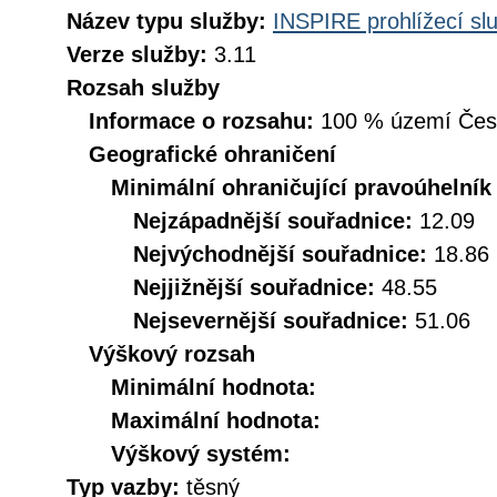
Název typu služby:
INSPIRE prohlížecí sl
Verze služby:
3.11
Rozsah služby
Informace o rozsahu:
100 % území České
Geografické ohraničení
Minimální ohraničující pravoúhelník
Nejzápadnější souřadnice:
12.09
Nejvýchodnější souřadnice:
18.86
Nejjižnější souřadnice:
48.55
Nejsevernější souřadnice:
51.06
Výškový rozsah
Minimální hodnota:
Maximální hodnota:
Výškový systém:
Typ vazby:
těsný