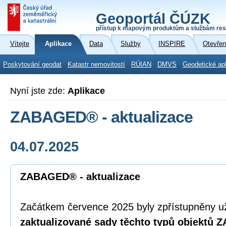
Geoportál ČÚZK
přístup k mapovým produktům a službám res
Vítejte
Aplikace
Data
Služby
INSPIRE
Otevřen
Poskytování geodat
Katastr nemovitostí
RÚIAN
DMVS
Geodetické ap
Nyní jste zde:
Aplikace
ZABAGED® - aktualizace
04.07.2025
ZABAGED® - aktualizace
Začátkem července 2025 byly zpřístupněny u
zaktualizované sady těchto typů objektů