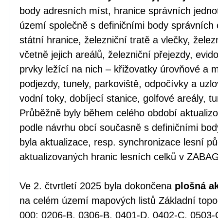
body adresních míst, hranice správních jednot
území společně s definičními body správních 
státní hranice, železniční tratě a vlečky, žele
včetně jejich areálů, železniční přejezdy, evid
prvky ležící na nich – křižovatky úrovňové a
podjezdy, tunely, parkoviště, odpočívky a uzlov
vodní toky, dobíjecí stanice, golfové areály, tu
Průběžně byly během celého období aktualizov
podle návrhu obcí současně s definičními bo
byla aktualizace, resp. synchronizace lesní p
aktualizovaných hranic lesních celků v ZABA
Ve 2. čtvrtletí 2025 byla dokončena
plošná a
na celém území mapových listů Základní top
000: 0206-B, 0306-B, 0401-D, 0402-C, 0503-