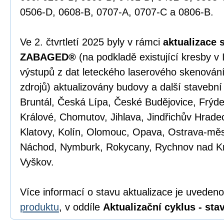
0506-D, 0608-B, 0707-A, 0707-C a 0806-B.
Ve 2. čtvrtletí 2025 byly v rámci
aktualizace 
ZABAGED®
(na podkladě existující kresby v
výstupů z dat leteckého laserového skenován
zdrojů) aktualizovány budovy a další stavební
Bruntál, Česká Lípa, České Budějovice, Frýd
Králové, Chomutov, Jihlava, Jindřichův Hradec
Klatovy, Kolín, Olomouc, Opava, Ostrava-měs
Náchod, Nymburk, Rokycany, Rychnov nad K
Vyškov.
Více informací o stavu aktualizace je uveden
produktu
, v oddíle
Aktualizační cyklus - stav