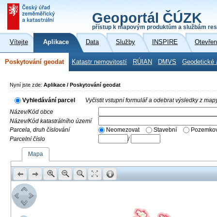
Geoportál ČÚZK
přístup k mapovým produktům a službám res
Vítejte
Aplikace
Data
Služby
INSPIRE
Otevřen
Poskytování geodat
Katastr nemovitostí
RÚIAN
DMVS
Geodetické 
Nyní jste zde:
Aplikace / Poskytování geodat
Vyhledávání parcel
Vyčistit vstupní formulář a odebrat výsledky z map
Název/Kód obce
Název/Kód katastrálního území
Parcela, druh číslování
Neomezovat
Stavební
Pozemkov
Parcelní číslo
/
Mapa