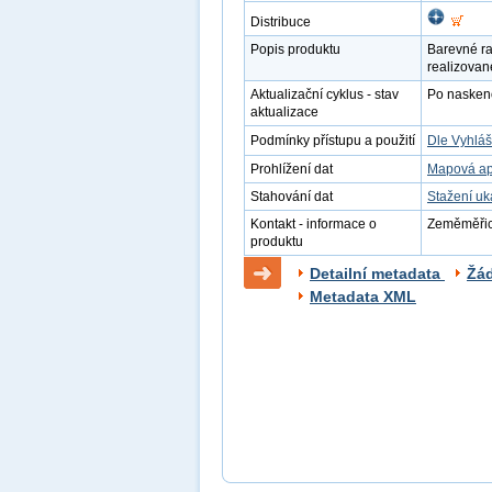
Distribuce
Popis produktu
Barevné ra
realizovan
Aktualizační cyklus - stav
Po naskenov
aktualizace
Podmínky přístupu a použití
Dle Vyhláš
Prohlížení dat
Mapová ap
Stahování dat
Stažení u
Kontakt - informace o
Zeměměřick
produktu
Detailní metadata
Žá
Metadata XML