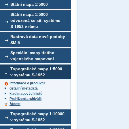
Státní mapa 1:5000
Státní mapa 1:5000-
odvozená se sítí systému
S-1952 v rámu
Rastrová data nové podoby
SM 5
Speciální mapy třetího
vojenského mapování
Topografické mapy 1:5000
v systému S-1952
informace o produktu
detailní metadata
klad mapových listů
Prohlížení archiválií
žádost
Topografické mapy 1:10000
v systému S-1952