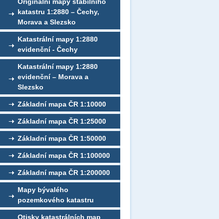
Originální mapy stabilního
katastru 1:2880 – Čechy,
Morava a Slezsko
Katastrální mapy 1:2880
evidenční - Čechy
Katastrální mapy 1:2880
evidenční – Morava a
Slezsko
Základní mapa ČR 1:10000
Základní mapa ČR 1:25000
Základní mapa ČR 1:50000
Základní mapa ČR 1:100000
Základní mapa ČR 1:200000
Mapy bývalého
pozemkového katastru
Otisky katastrálních map