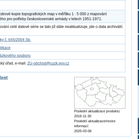
strové kopie topografických map v měřítku 1 : 5 000 z mapování
ého pro potřeby československé armády v letech 1951-1971.
ání celé datové série se tato již dále neaktualizuje, jde o data archiválií.
ky č. 645/2004 Sb.
likace
kázkového souboru
ý úřad, e-mail:
ZU-obchod@cuzk.gov.cz
dost
Poslední aktualizace produktu:
2016-11-30
Poslední aktualizace/revize
informací:
2025-03-06