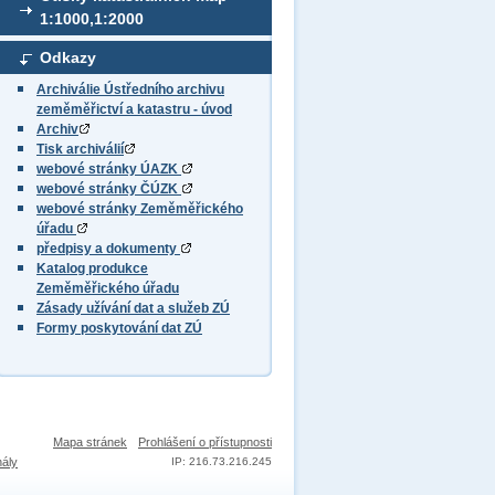
1:1000,1:2000
Odkazy
Archiválie Ústředního archivu
zeměměřictví a katastru - úvod
Archiv
Tisk archiválií
webové stránky ÚAZK
webové stránky ČÚZK
webové stránky Zeměměřického
úřadu
předpisy a dokumenty
Katalog produkce
Zeměměřického úřadu
Zásady užívání dat a služeb ZÚ
Formy poskytování dat ZÚ
Mapa stránek
Prohlášení o přístupnosti
nály
IP: 216.73.216.245