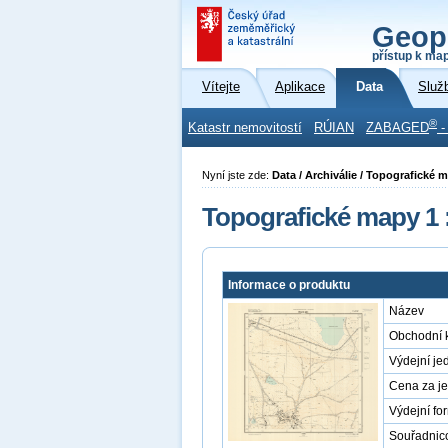
Geop
přístup k ma
Vítejte
Aplikace
Data
Služ
®
Katastr nemovitostí
RÚIAN
ZABAGED
-
Nyní jste zde:
Data / Archiválie / Topografické 
Topografické mapy 1 
Informace o produktu
Název
Obchodní 
Výdejní je
Cena za j
Výdejní fo
Souřadnic