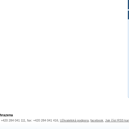
yhrazena
.: +420 284 041 111, fax: +420 284 041 416,
Uživatelská podpora
,
facebook
,
Jak číst RSS ka