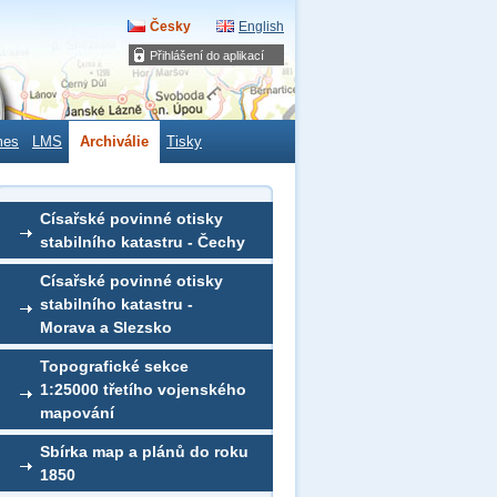
Česky
English
Přihlášení do aplikací
mes
LMS
Archiválie
Tisky
Císařské povinné otisky
stabilního katastru - Čechy
Císařské povinné otisky
stabilního katastru -
Morava a Slezsko
Topografické sekce
1:25000 třetího vojenského
mapování
Sbírka map a plánů do roku
1850