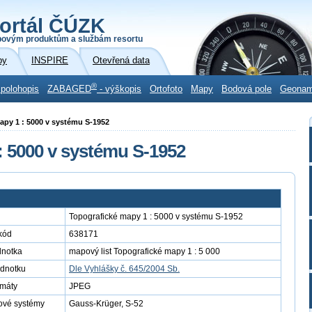
ortál ČÚZK
povým produktům a službám resortu
by
INSPIRE
Otevřená data
®
 polohopis
ZABAGED
- výškopis
Ortofoto
Mapy
Bodová pole
Geona
mapy 1 : 5000 v systému S-1952
: 5000 v systému S-1952
Topografické mapy 1 : 5000 v systému S-1952
kód
638171
dnotka
mapový list Topografické mapy 1 : 5 000
ednotku
Dle Vyhlášky č. 645/2004 Sb.
rmáty
JPEG
ové systémy
Gauss-Krüger, S-52