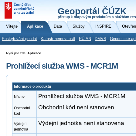
Geoportál ČÚZK
přístup k mapovým produktům a službám res
Vítejte
Aplikace
Data
Služby
INSPIRE
Otevřen
Poskytování geodat
Katastr nemovitostí
RÚIAN
DMVS
Geodetické ap
Nyní jste zde:
Aplikace
Prohlížecí služba WMS - MCR1M
Informace o produktu
Prohlížecí služba WMS - MCR1M
Název
Obchodní kód není stanoven
Obchodní
kód
Výdejní jednotka není stanovena
Výdejní
jednotka