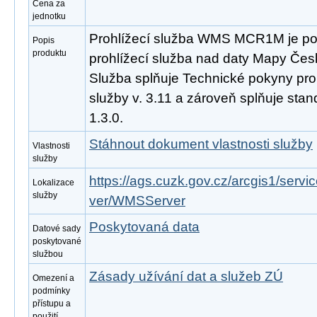
Cena za
jednotku
Prohlížecí služba WMS MCR1M je po
Popis
produktu
prohlížecí služba nad daty Mapy Česk
Služba splňuje Technické pokyny pro
služby v. 3.11 a zároveň splňuje st
1.3.0.
Stáhnout dokument vlastnosti služby
Vlastnosti
služby
https://ags.cuzk.gov.cz/arcgis1/se
Lokalizace
služby
ver/WMSServer
Poskytovaná data
Datové sady
poskytované
službou
Zásady užívání dat a služeb ZÚ
Omezení a
podmínky
přístupu a
použití