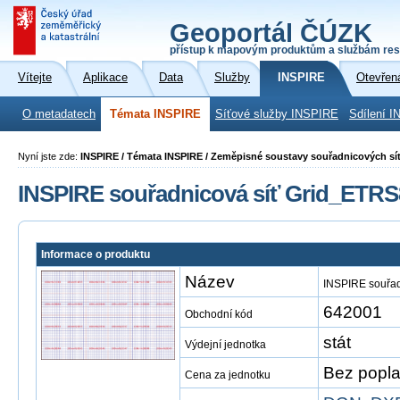
Geoportál ČÚZK
přístup k mapovým produktům a službám res
Vítejte
Aplikace
Data
Služby
INSPIRE
Otevřen
O metadatech
Témata INSPIRE
Síťové služby INSPIRE
Sdílení I
Nyní jste zde:
INSPIRE / Témata INSPIRE / Zeměpisné soustavy souřadnicových sít
INSPIRE souřadnicová síť Grid_ETR
Informace o produktu
Název
INSPIRE souřa
642001
Obchodní kód
stát
Výdejní jednotka
Bez popla
Cena za jednotku