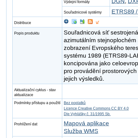
DGN
,
DX
Výdejní formáty
ETRS89 /
Souřadnicové systémy
Distribuce
Souřadnicová síť sestrojen
Popis produktu
azimutálním stejnoplochém
zobrazení Evropského teres
systému 1989 (ETRS89-LAEA
koncipována jako celoevrop
pro provádění prostorových
jejich výsledků.
Aktualizační cyklus - stav
aktualizace
Podmínky přístupu a použití
Bez poplatků
Licence Creative Commons CC BY 4.0
Dle Vyhlášky č. 31/1995 Sb.
Mapová aplikace
Prohlížení dat
Služba WMS