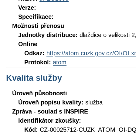
Verze:
Specifikace:
Možnosti přenosu
Jednotky distribuce:
dlaždice o velikosti
Online
Odkaz:
https://atom.cuzk.gov.cz/OI/OI.x
Protokol:
atom
Kvalita služby
Úroveň působnosti
Úroveň popisu kvality:
služba
Zpráva - soulad s INSPIRE
Identifikátor zkoušky:
Kód:
CZ-00025712-CUZK_ATOM_OI-DQ_