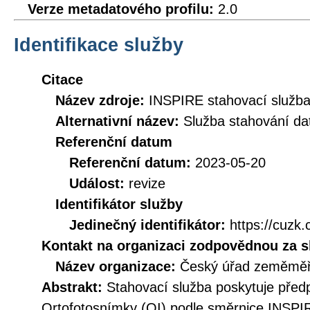
Verze metadatového profilu:
2.0
Identifikace služby
Citace
Název zdroje:
INSPIRE stahovací služb
Alternativní název:
Služba stahování d
Referenční datum
Referenční datum:
2023-05-20
Událost:
revize
Identifikátor služby
Jedinečný identifikátor:
https://cuz
Kontakt na organizaci zodpovědnou za s
Název organizace:
Český úřad zeměměři
Abstrakt:
Stahovací služba poskytuje před
Ortofotosnímky (OI) podle směrnice INSPI