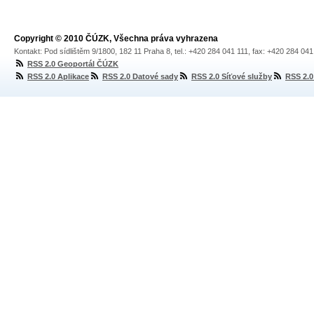
Copyright © 2010 ČÚZK, Všechna práva vyhrazena
Kontakt: Pod sídlištěm 9/1800, 182 11 Praha 8, tel.: +420 284 041 111, fax: +420 284 04
RSS 2.0 Geoportál ČÚZK
RSS 2.0 Aplikace
RSS 2.0 Datové sady
RSS 2.0 Síťové služby
RSS 2.0