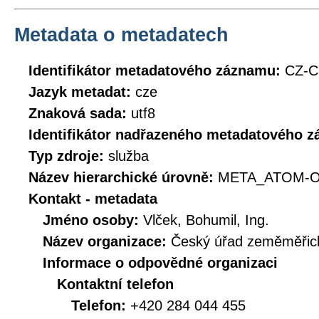
Metadata o metadatech
Identifikátor metadatového záznamu:
CZ-C
Jazyk metadat:
cze
Znaková sada:
utf8
Identifikátor nadřazeného metadatového 
Typ zdroje:
služba
Název hierarchické úrovně:
META_ATOM-O
Kontakt - metadata
Jméno osoby:
Vlček, Bohumil, Ing.
Název organizace:
Český úřad zeměměřick
Informace o odpovědné organizaci
Kontaktní telefon
Telefon:
+420 284 044 455