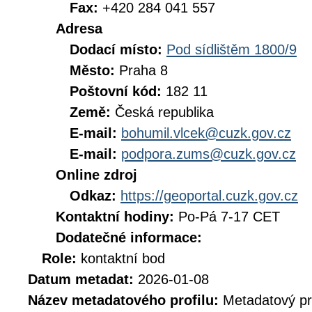
Fax:
+420 284 041 557
Adresa
Dodací místo:
Pod sídlištěm 1800/9
Město:
Praha 8
Poštovní kód:
182 11
Země:
Česká republika
E-mail:
bohumil.vlcek@cuzk.gov.cz
E-mail:
podpora.zums@cuzk.gov.cz
Online zdroj
Odkaz:
https://geoportal.cuzk.gov.cz
Kontaktní hodiny:
Po-Pá 7-17 CET
Dodatečné informace:
Role:
kontaktní bod
Datum metadat:
2026-01-08
Název metadatového profilu:
Metadatový pr