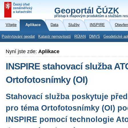
Geoportál ČÚZK
přístup k mapovým produktům a službám res
Vítejte
Aplikace
Data
Služby
INSPIRE
Otevřen
Poskytování geodat
Katastr nemovitostí
RÚIAN
DMVS
Geodetické ap
Nyní jste zde:
Aplikace
INSPIRE stahovací služba A
Ortofotosnímky (OI)
Stahovací služba poskytuje před
pro téma Ortofotosnímky (OI) po
INSPIRE pomocí technologie Ato