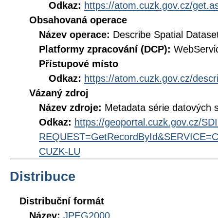
Odkaz:
https://atom.cuzk.gov.cz/get
Obsahovaná operace
Název operace:
Describe Spatial Datase
Platformy zpracování (DCP):
WebServi
Přístupové místo
Odkaz:
https://atom.cuzk.gov.cz/des
Vázaný zdroj
Název zdroje:
Metadata série datových 
Odkaz:
https://geoportal.cuzk.gov.cz/S
REQUEST=GetRecordById&SERVICE=CS
CUZK-LU
Distribuce
Distribuční formát
Název:
JPEG2000