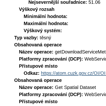
Nejsevernější souřadnice:
51.06
Výškový rozsah
Minimální hodnota:
Maximální hodnota:
Výškový systém:
Typ vazby:
těsný
Obsahovaná operace
Název operace:
getDownloadServiceMet
Platformy zpracování (DCP):
WebServi
Přístupové místo
Odkaz:
https://atom.cuzk.gov.cz/OI/OI
Obsahovaná operace
Název operace:
Get Spatial Dataset
Platformy zpracování (DCP):
WebServi
Přístupové místo