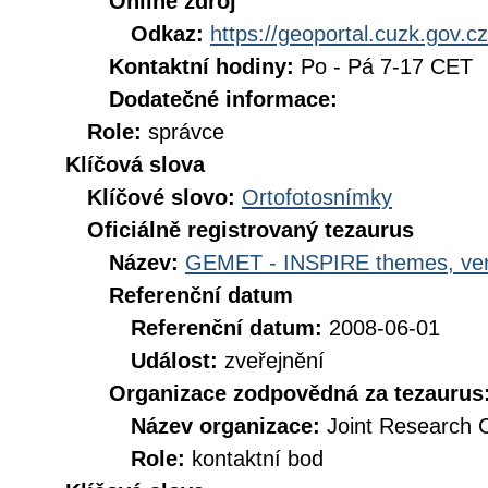
Online zdroj
Odkaz:
https://geoportal.cuzk.gov.cz
Kontaktní hodiny:
Po - Pá 7-17 CET
Dodatečné informace:
Role:
správce
Klíčová slova
Klíčové slovo:
Ortofotosnímky
Oficiálně registrovaný tezaurus
Název:
GEMET - INSPIRE themes, ver
Referenční datum
Referenční datum:
2008-06-01
Událost:
zveřejnění
Organizace zodpovědná za tezaurus
Název organizace:
Joint Research 
Role:
kontaktní bod