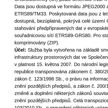
Data jsou dostupná ve formátu JPEG2000 
ETRS89/TM33. Poskytovaná data jsou z let 
dostupná, bezúplatná, pokrývá celé území 
stahování předpřipravených dat v evropsk
souřadnicovou sítí ETRS89-GRS80. Pro sta
komprimovány (ZIP).
Účel:
Služba byla vytvořena na základě sm
infrastruktury prostorových dat ve Společen
v platnost 15. května 2007. Do národní legi
republice transponována zákonem č. 380/20
zákon č. 123/1998 Sb., o právu na informac
znění pozdějších předpisů, a zákon č. 200/
změně a doplnění některých zákonů souvise
znění pozdějších předpisů. Celá transpozic
103/2010 Sb., o provedení některých ustan