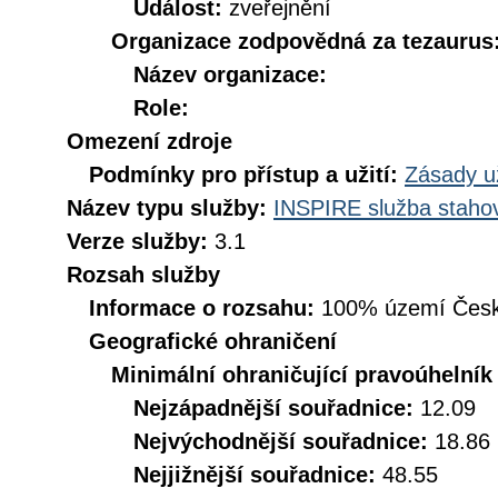
Událost:
zveřejnění
Organizace zodpovědná za tezaurus
Název organizace:
Role:
Omezení zdroje
Podmínky pro přístup a užití:
Zásady u
Název typu služby:
INSPIRE služba stahov
Verze služby:
3.1
Rozsah služby
Informace o rozsahu:
100% území Česk
Geografické ohraničení
Minimální ohraničující pravoúhelník
Nejzápadnější souřadnice:
12.09
Nejvýchodnější souřadnice:
18.86
Nejjižnější souřadnice:
48.55