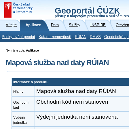
Geoportál ČÚZK
přístup k mapovým produktům a službám res
Vítejte
Aplikace
Data
Služby
INSPIRE
Otevřen
Poskytování geodat
Katastr nemovitostí
RÚIAN
DMVS
Geodetické ap
Nyní jste zde:
Aplikace
Mapová služba nad daty RÚIAN
Informace o produktu
Mapová služba nad daty RÚIAN
Název
Obchodní kód není stanoven
Obchodní
kód
Výdejní jednotka není stanovena
Výdejní
jednotka