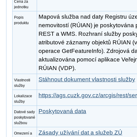
Cena za
jednotku
Mapová služba nad daty Registru úze
Popis
produktu
nemovitostí (RÚIAN) je poskytována p
REST a WMS. Rozhraní služby poskyt
atributové záznamy objektů RÚIAN 
operace GetFeatureInfo). Zdrojová d
aktualizována pomocí aplikace Veřejn
RÚIAN (VDP).
Stáhnout dokument vlastnosti služby
Vlastnosti
služby
https://ags.cuzk.gov.cz/arcgis/rest/
Lokalizace
služby
Poskytovaná data
Datové sady
poskytované
službou
Zásady užívání dat a služeb ZÚ
Omezení a