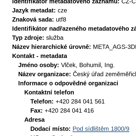
Identifikátor metadatového záznamu:
CZ-
Jazyk metadat:
cze
Znaková sada:
utf8
Identifikátor nadřazeného metadatového 
Typ zdroje:
služba
Název hierarchické úrovně:
META_AGS-3D
Kontakt - metadata
Jméno osoby:
Vlček, Bohumil, Ing.
Název organizace:
Český úřad zeměměřick
Informace o odpovědné organizaci
Kontaktní telefon
Telefon:
+420 284 041 561
Fax:
+420 284 041 416
Adresa
Dodací místo:
Pod sídlištěm 1800/9