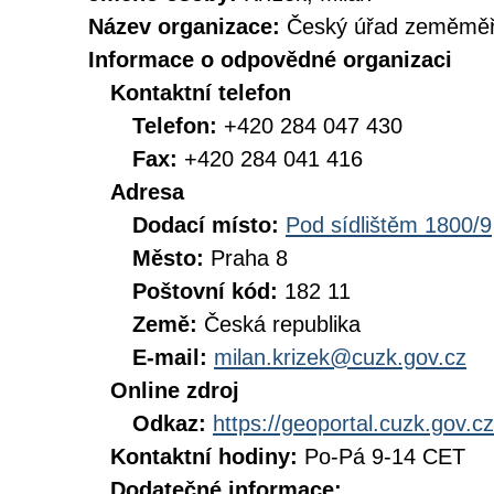
Název organizace:
Český úřad zeměměři
Informace o odpovědné organizaci
Kontaktní telefon
Telefon:
+420 284 047 430
Fax:
+420 284 041 416
Adresa
Dodací místo:
Pod sídlištěm 1800/9
Město:
Praha 8
Poštovní kód:
182 11
Země:
Česká republika
E-mail:
milan.krizek@cuzk.gov.cz
Online zdroj
Odkaz:
https://geoportal.cuzk.gov.cz
Kontaktní hodiny:
Po-Pá 9-14 CET
Dodatečné informace: