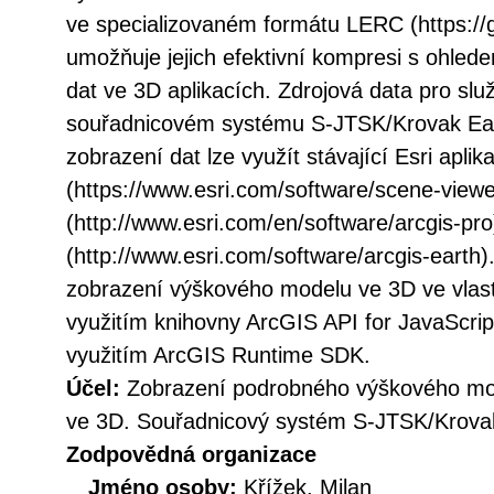
ve specializovaném formátu LERC (https://gi
umožňuje jejich efektivní kompresi s ohled
dat ve 3D aplikacích. Zdrojová data pro slu
souřadnicovém systému S-JTSK/Krovak Ea
zobrazení dat lze využít stávající Esri apli
(https://www.esri.com/software/scene-viewe
(http://www.esri.com/en/software/arcgis-pr
(http://www.esri.com/software/arcgis-earth).
zobrazení výškového modelu ve 3D ve vlast
využitím knihovny ArcGIS API for JavaScript
využitím ArcGIS Runtime SDK.
Účel:
Zobrazení podrobného výškového mo
ve 3D. Souřadnicový systém S-JTSK/Krova
Zodpovědná organizace
Jméno osoby:
Křížek, Milan