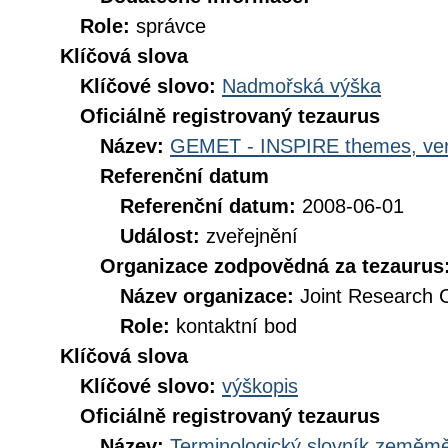
Role:
správce
Klíčová slova
Klíčové slovo:
Nadmořská výška
Oficiálně registrovaný tezaurus
Název:
GEMET - INSPIRE themes, ver
Referenční datum
Referenční datum:
2008-06-01
Událost:
zveřejnění
Organizace zodpovědná za tezaurus
Název organizace:
Joint Research 
Role:
kontaktní bod
Klíčová slova
Klíčové slovo:
výškopis
Oficiálně registrovaný tezaurus
Název:
Terminologický slovník zeměměř