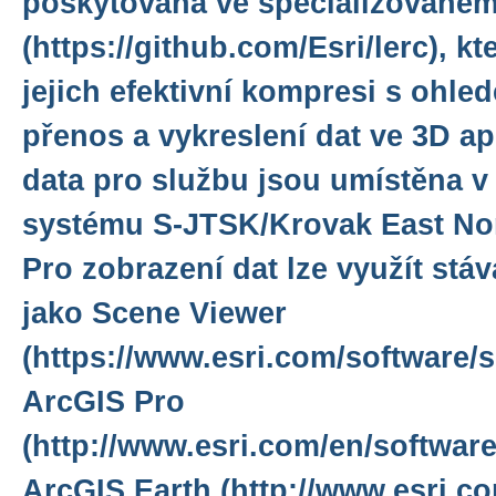
poskytována ve specializované
(https://github.com/Esri/lerc), k
jejich efektivní kompresi s ohle
přenos a vykreslení dat ve 3D ap
data pro službu jsou umístěna 
systému S-JTSK/Krovak East Nor
Pro zobrazení dat lze využít stáva
jako Scene Viewer
(https://www.esri.com/software/s
ArcGIS Pro
(http://www.esri.com/en/software
ArcGIS Earth (http://www.esri.co