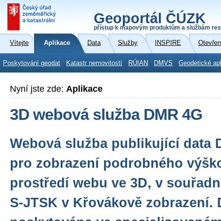
Geoportál ČÚZK
přístup k mapovým produktům a službám res
Vítejte
Aplikace
Data
Služby
INSPIRE
Otevřen
Poskytování geodat
Katastr nemovitostí
RÚIAN
DMVS
Geodetické ap
Nyní jste zde:
Aplikace
3D webová služba DMR 4G
Webová služba publikující data
pro zobrazení podrobného výšk
prostředí webu ve 3D, v souřad
S-JTSK v Křovákově zobrazení. 