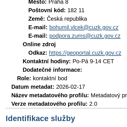
Město:
Praha 8
Poštovní kód:
182 11
Země:
Česká republika
E-mail:
bohumil.vlcek@cuzk.gov.cz
E-mail:
podpora.zums@cuzk.gov.cz
Online zdroj
Odkaz:
https://geoportal.cuzk.gov.cz
Kontaktní hodiny:
Po-Pá 9-14 CET
Dodatečné informace:
Role:
kontaktní bod
Datum metadat:
2026-02-17
Název metadatového profilu:
Metadatový pr
Verze metadatového profilu:
2.0
Identifikace služby