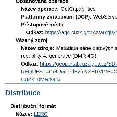
Obsahovaná operace
Název operace:
GetCapabilities
Platformy zpracování (DCP):
WebServi
Přístupové místo
Odkaz:
https://ags.cuzk.gov.cz/arcgi
Vázaný zdroj
Název zdroje:
Metadata série datových s
republiky 4. generace (DMR 4G).
Odkaz:
https://geoportal.cuzk.gov.cz/S
REQUEST=GetRecordById&SERVICE=CS
CUZK-DMR4G-V
Distribuce
Distribuční formát
Název:
LERC