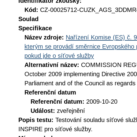
Identifikátor zkoušky:
Kód:
CZ-00025712-CUZK_AGS_3DDMR4
Soulad
Specifikace
Název zdroje:
Nařízení Komise (ES) č. 9
kterým se provádí směrnice Evropského 
pokud jde o síťové služby
Alternativní název:
COMMISSION REGUL
October 2009 implementing Directive 20
Parliament and of the Council as regards
Referenční datum
Referenční datum:
2009-10-20
Událost:
zveřejnění
Popis testu:
Testování souladu síťové služ
INSPIRE pro síťové služby.