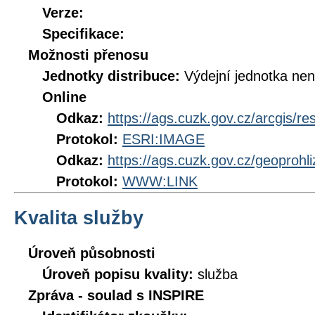
Verze:
Specifikace:
Možnosti přenosu
Jednotky distribuce:
Výdejní jednotka ne
Online
Odkaz:
https://ags.cuzk.gov.cz/arcgis/r
Protokol:
ESRI:IMAGE
Odkaz:
https://ags.cuzk.gov.cz/geoproh
Protokol:
WWW:LINK
Kvalita služby
Úroveň působnosti
Úroveň popisu kvality:
služba
Zpráva - soulad s INSPIRE