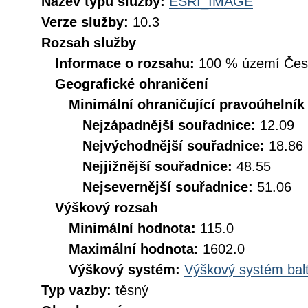
Název typu služby:
ESRI_IMAGE
Verze služby:
10.3
Rozsah služby
Informace o rozsahu:
100 % území České
Geografické ohraničení
Minimální ohraničující pravoúhelník
Nejzápadnější souřadnice:
12.09
Nejvýchodnější souřadnice:
18.86
Nejjižnější souřadnice:
48.55
Nejsevernější souřadnice:
51.06
Výškový rozsah
Minimální hodnota:
115.0
Maximální hodnota:
1602.0
Výškový systém:
Výškový systém balt
Typ vazby:
těsný