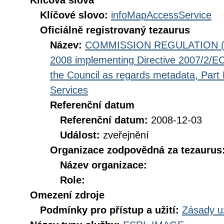
Klíčová slova
Klíčové slovo:
infoMapAccessService
Oficiálně registrovaný tezaurus
Název:
COMMISSION REGULATION (EC
2008 implementing Directive 2007/2/EC
the Council as regards metadata, Part D
Services
Referenční datum
Referenční datum:
2008-12-03
Událost:
zveřejnění
Organizace zodpovědná za tezaurus
Název organizace:
Role:
Omezení zdroje
Podmínky pro přístup a užití:
Zásady u