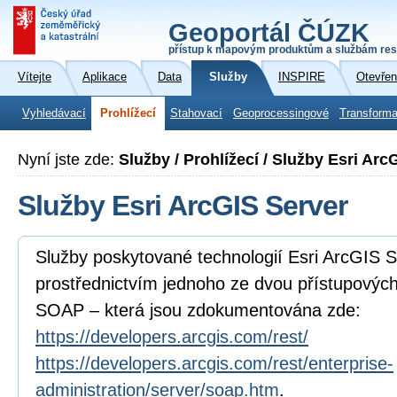
Geoportál ČÚZK
přístup k mapovým produktům a službám res
Vítejte
Aplikace
Data
Služby
INSPIRE
Otevřen
Vyhledávací
Prohlížecí
Stahovací
Geoprocessingové
Transforma
Nyní jste zde:
Služby / Prohlížecí / Služby Esri Arc
Služby Esri ArcGIS Server
Služby poskytované technologií Esri ArcGIS Se
prostřednictvím jednoho ze dvou přístupovýc
SOAP – která jsou zdokumentována zde:
https://developers.arcgis.com/rest/
https://developers.arcgis.com/rest/enterprise-
administration/server/soap.htm
.