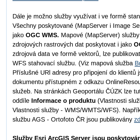
Dále je možno služby využívat i ve formě st
Všechny poskytované (MapServer i Image Serve
jako
OGC WMS.
Mapové (MapServer) služby 
zdrojových rastrových dat poskytovat i jako
O
zdrojová data ve formě vektorů, lze publikova
WFS stahovací službu. (Viz mapová služba
B
Příslušné URl adresy pro připojení do klientů
dokumentu přístupném z odkazu OnlineResou
služeb. Na stránkách Geoportálu ČÚZK lze tut
oddíle
Informace o produktu
(Vlastnosti slu
Vlastnosti služby - WMS/WMTS/WFS). Napřík
službu AGS - Ortofoto ČR jsou publikovány
z
Služby Esri ArcGIS Server jsou poskytová