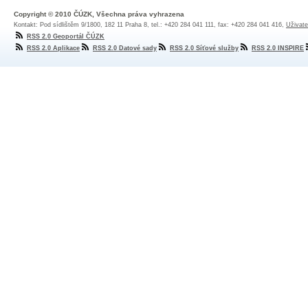
Copyright © 2010 ČÚZK, Všechna práva vyhrazena
Kontakt: Pod sídlištěm 9/1800, 182 11 Praha 8, tel.: +420 284 041 111, fax: +420 284 041 416,
Uživate
RSS 2.0 Geoportál ČÚZK
RSS 2.0 Aplikace
RSS 2.0 Datové sady
RSS 2.0 Síťové služby
RSS 2.0 INSPIRE