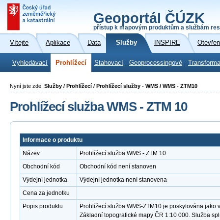
Geoportál ČÚZK
přístup k mapovým produktům a službám res
Vítejte
Aplikace
Data
Služby
INSPIRE
Otevřen
Vyhledávací
Prohlížecí
Stahovací
Geoprocessingové
Transforma
Nyní jste zde:
Služby / Prohlížecí / Prohlížecí služby - WMS / WMS - ZTM10
Prohlížecí služba WMS - ZTM 10
Informace o produktu
Název
Prohlížecí služba WMS - ZTM 10
Obchodní kód
Obchodní kód není stanoven
Výdejní jednotka
Výdejní jednotka není stanovena
Cena za jednotku
Popis produktu
Prohlížecí služba WMS-ZTM10 je poskytována jako ve
Základní topografické mapy ČR 1:10 000. Služba sp