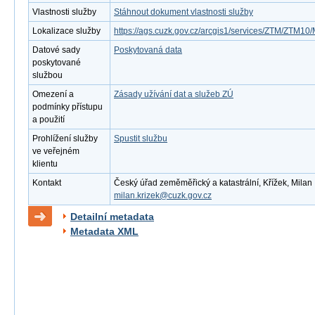
Vlastnosti služby
Stáhnout dokument vlastnosti služby
Lokalizace služby
https://ags.cuzk.gov.cz/arcgis1/services/ZTM/ZTM
Datové sady
Poskytovaná data
poskytované
službou
Omezení a
Zásady užívání dat a služeb ZÚ
podmínky přístupu
a použití
Prohlížení služby
Spustit službu
ve veřejném
klientu
Kontakt
Český úřad zeměměřický a katastrální, Křížek, Milan ,
milan.krizek@cuzk.gov.cz
Detailní metadata
Metadata XML