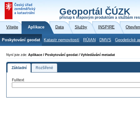
Geoportál ČÚZK
přístup k mapovým produktům a službám res
Vítejte
Aplikace
Data
Služby
INSPIRE
Otevřen
Poskytování geodat
Katastr nemovitostí
RÚIAN
DMVS
Geodetické a
Nyní jste zde:
Aplikace / Poskytování geodat / Vyhledávání metadat
Základní
Rozšířené
Fulltext