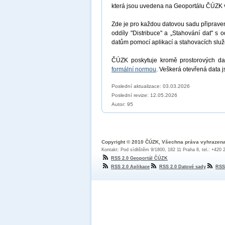
která jsou uvedena na Geoportálu ČÚZK 
Zde je pro každou datovou sadu připrav
oddíly "Distribuce" a „Stahování dat" s 
datům pomocí aplikací a stahovacích sl
ČÚZK poskytuje kromě prostorových dat
formální normou
. Veškerá otevřená data 
Poslední aktualizace: 03.03.2026
Poslední revize:
12.05.2026
Autor: 95
Copyright © 2010 ČÚZK, Všechna práva vyhrazen
Kontakt: Pod sídlištěm 9/1800, 182 11 Praha 8, tel.: +420
RSS 2.0 Geoportál ČÚZK
RSS 2.0 Aplikace
RSS 2.0 Datové sady
RSS