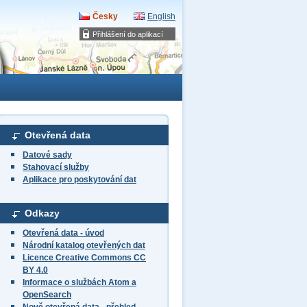
Česky
English
Přihlášení do aplikací
Otevřená data
Datové sady
Stahovací služby
Aplikace pro poskytování dat
Odkazy
Otevřená data - úvod
Národní katalog otevřených dat
Licence Creative Commons CC
BY 4.0
Informace o službách Atom a
OpenSearch