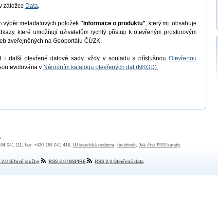
v záložce
Data
.
en výběr metadatových položek
"Informace o produktu"
, který mj. obsahuje
odkazy, které umožňují uživatelům rychlý přístup k otevřeným prostorovým
užeb zveřejněných na Geoportálu ČÚZK.
 i další otevřené datové sady, vždy v souladu s příslušnou
Otevřenou
jsou evidována v
Národním katalogu otevřených dat (NKOD).
a
 284 041 111, fax: +420 284 041 416,
Uživatelská podpora
,
facebook
,
Jak číst RSS kanály
 2.0 Síťové služby
RSS 2.0 INSPIRE
RSS 2.0 Otevřená data