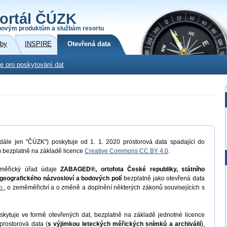
ortál ČÚZK
povým produktům a službám resortu
žby
INSPIRE
Otevřená data
e pro poskytování dat
dále jen "ČÚZK") poskytuje od 1. 1. 2020 prostorová data spadající do
) bezplatně na základě licence
Creative Commons CC BY 4.0
.
měřický úřad údaje
ZABAGED®, ortofota České republiky, státního
geografického názvosloví a bodových polí
bezplatně jako otevřená data
b.
, o zeměměřictví a o změně a doplnění některých zákonů souvisejících s
kytuje ve formě otevřených dat, bezplatně na základě jednotné licence
prostorová data (
s výjimkou leteckých měřických snímků a archiválií
),