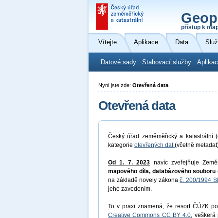
Geop
přístup k ma
Vítejte
Aplikace
Data
Slu
Datové sady
Stahovací služby
Aplikac
Nyní jste zde:
Otevřená data
Otevřená data
Český úřad zeměměřický a katastrální (
kategorie
otevřených dat
(včetně metadat
Od 1. 7. 2023
navíc zveřejňuje Země
mapového díla, databázového souboru 
na základě novely zákona
č. 200/1994 S
jeho zavedením.
To v praxi znamená, že resort ČÚZK pos
Creative Commons CC BY 4.0
, veškerá 