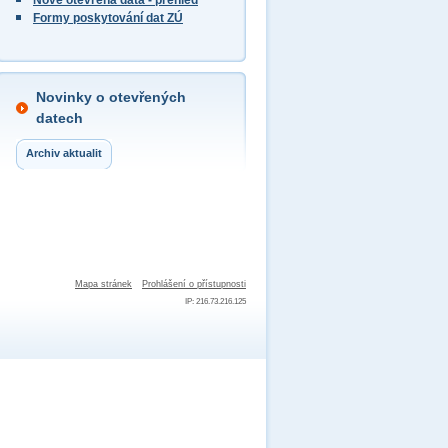
Nově otevřená data - přehled
Formy poskytování dat ZÚ
Novinky o otevřených
datech
Archiv aktualit
Mapa stránek
Prohlášení o přístupnosti
IP: 216.73.216.125