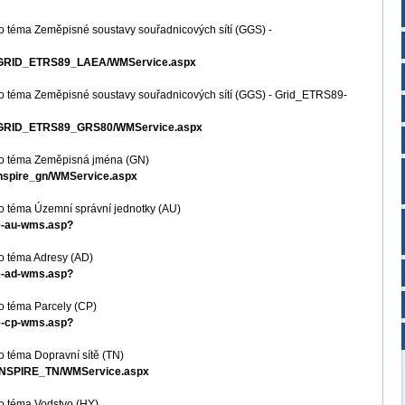
o téma Zeměpisné soustavy souřadnicových sítí (GGS) -
MS_GRID_ETRS89_LAEA/WMService.aspx
o téma Zeměpisné soustavy souřadnicových sítí (GGS) - Grid_ETRS89-
MS_GRID_ETRS89_GRS80/WMService.aspx
ro téma Zeměpisná jména (GN)
_inspire_gn/WMService.aspx
o téma Územní správní jednotky (AU)
re-au-wms.asp?
o téma Adresy (AD)
re-ad-wms.asp?
o téma Parcely (CP)
re-cp-wms.asp?
 téma Dopravní sítě (TN)
S_INSPIRE_TN/WMService.aspx
o téma Vodstvo (HY)