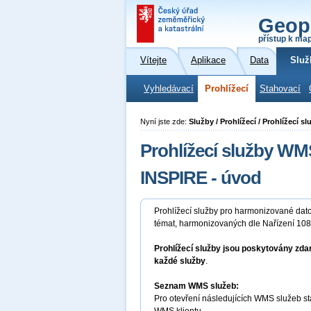
Geop
přístup k ma
Vítejte
Aplikace
Data
Služ
Vyhledávací
Prohlížecí
Stahovací
Nyní jste zde:
Služby / Prohlížecí / Prohlížecí 
Prohlížecí služby W
INSPIRE - úvod
Prohlížecí služby pro harmonizované dat
témat, harmonizovaných dle Nařízení 10
Prohlížecí služby jsou poskytovány zda
každé služby
.
Seznam WMS služeb:
Pro otevření následujících WMS služeb st