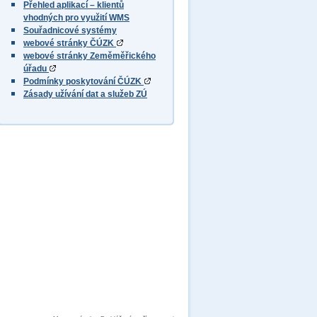
Přehled aplikací – klientů
vhodných pro využití WMS
Souřadnicové systémy
webové stránky ČÚZK
webové stránky Zeměměřického
úřadu
Podmínky poskytování ČÚZK
Zásady užívání dat a služeb ZÚ