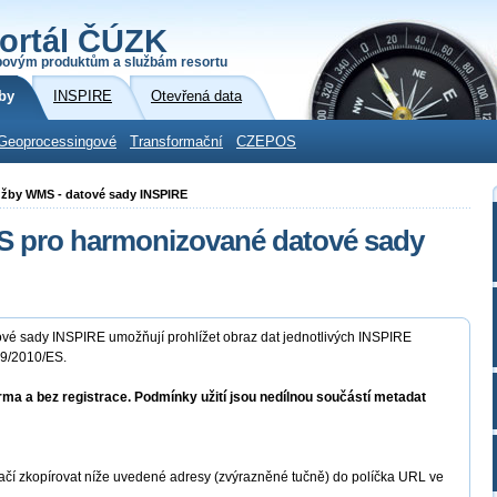
ortál ČÚZK
povým produktům a službám resortu
by
INSPIRE
Otevřená data
Geoprocessingové
Transformační
CZEPOS
služby WMS - datové sady INSPIRE
MS pro harmonizované datové sady
ové sady INSPIRE umožňují prohlížet obraz dat jednotlivých INSPIRE
89/2010/ES.
rma a bez registrace. Podmínky užití jsou nedílnou součástí metadat
ačí zkopírovat níže uvedené adresy (zvýrazněné tučně) do políčka URL ve