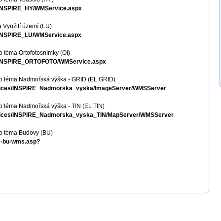
S_INSPIRE_HY/WMService.aspx
 Využití území (LU)
S_INSPIRE_LU/WMService.aspx
 téma Ortofotosnímky (OI)
MS_INSPIRE_ORTOFOTO/WMService.aspx
ro téma Nadmořská výška - GRID (EL GRID)
services/INSPIRE_Nadmorska_vyska/ImageServer/WMSServer
o téma Nadmořská výška - TIN (EL TIN)
services/INSPIRE_Nadmorska_vyska_TIN/MapServer/WMSServer
o téma Budovy (BU)
re-bu-wms.asp?