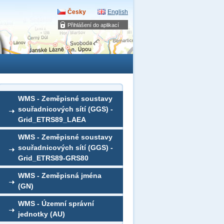
Česky
English
Přihlášení do aplikací
WMS - Zeměpisné soustavy
souřadnicových sítí (GGS) -
Grid_ETRS89_LAEA
WMS - Zeměpisné soustavy
souřadnicových sítí (GGS) -
Grid_ETRS89-GRS80
WMS - Zeměpisná jména
(GN)
WMS - Územní správní
jednotky (AU)