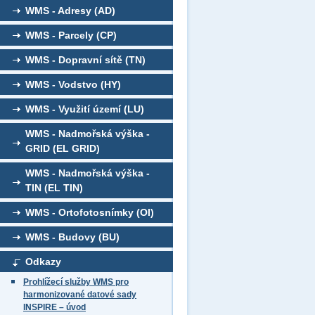
WMS - Adresy (AD)
WMS - Parcely (CP)
WMS - Dopravní sítě (TN)
WMS - Vodstvo (HY)
WMS - Využití území (LU)
WMS - Nadmořská výška -
GRID (EL GRID)
WMS - Nadmořská výška -
TIN (EL TIN)
WMS - Ortofotosnímky (OI)
WMS - Budovy (BU)
Odkazy
Prohlížecí služby WMS pro
harmonizované datové sady
INSPIRE – úvod