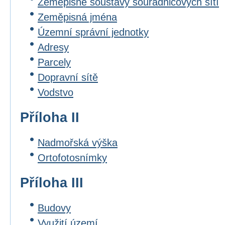
Zeměpisné soustavy souřadnicových sítí
Zeměpisná jména
Územní správní jednotky
Adresy
Parcely
Dopravní sítě
Vodstvo
Příloha II
Nadmořská výška
Ortofotosnímky
Příloha III
Budovy
Využití území