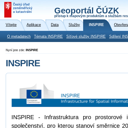
Geoportál ČÚZK
přístup k mapovým produktům a službám res
Vítejte
Aplikace
Data
Služby
INSPIRE
Otevřen
O metadatech
Témata INSPIRE
Síťové služby INSPIRE
Sdílení IN
Nyní jste zde:
INSPIRE
INSPIRE
INSPIRE - Infrastruktura pro prostorové
společenství, pro kterou stanoví směrnice 2