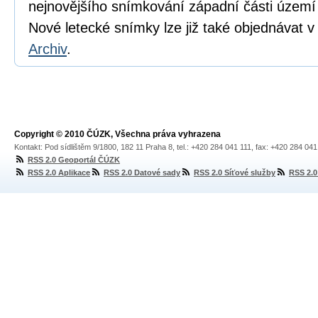
nejnovějšího snímkování západní části územ
Nové letecké snímky lze již také objednávat v
Archiv
.
Copyright © 2010 ČÚZK, Všechna práva vyhrazena
Kontakt: Pod sídlištěm 9/1800, 182 11 Praha 8, tel.: +420 284 041 111, fax: +420 284 04
RSS 2.0 Geoportál ČÚZK
RSS 2.0 Aplikace
RSS 2.0 Datové sady
RSS 2.0 Síťové služby
RSS 2.0