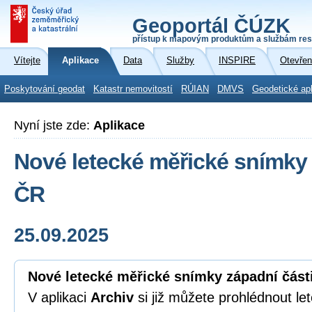
Geoportál ČÚZK
přístup k mapovým produktům a službám res
Vítejte
Aplikace
Data
Služby
INSPIRE
Otevřen
Poskytování geodat
Katastr nemovitostí
RÚIAN
DMVS
Geodetické ap
Nyní jste zde:
Aplikace
Nové letecké měřické snímky 
ČR
25.09.2025
Nové letecké měřické snímky západní část
V aplikaci
Archiv
si již můžete prohlédnout l