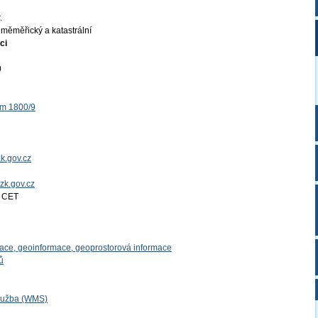
.
měměřický a katastrální
ci
0
ěm 1800/9
k.gov.cz
uzk.gov.cz
4 CET
mace, geoinformace, geoprostorová informace
ů
lužba (WMS)