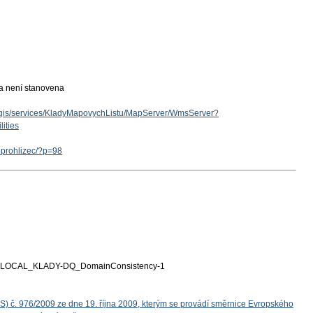
ka není stanovena
arcgis/services/KladyMapovychListu/MapServer/WmsServer?
ities
eoprohlizec/?p=98
LOCAL_KLADY-DQ_DomainConsistency-1
S) č. 976/2009 ze dne 19. října 2009, kterým se provádí směrnice Evropského