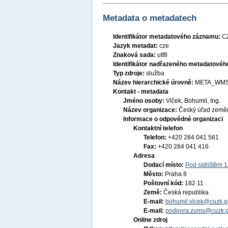
Metadata o metadatech
Identifikátor metadatového záznamu:
C
Jazyk metadat:
cze
Znaková sada:
utf8
Identifikátor nadřazeného metadatové
Typ zdroje:
služba
Název hierarchické úrovně:
META_WMS
Kontakt - metadata
Jméno osoby:
Vlček, Bohumil, Ing.
Název organizace:
Český úřad zeměm
Informace o odpovědné organizaci
Kontaktní telefon
Telefon:
+420 284 041 561
Fax:
+420 284 041 416
Adresa
Dodací místo:
Pod sídlištěm 
Město:
Praha 8
Poštovní kód:
182 11
Země:
Česká republika
E-mail:
bohumil.vlcek@cuzk.g
E-mail:
podpora.zums@cuzk.g
Online zdroj