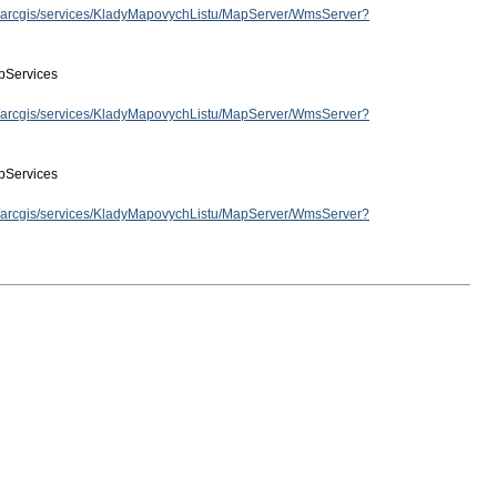
cz/arcgis/services/KladyMapovychListu/MapServer/WmsServer?
Services
cz/arcgis/services/KladyMapovychListu/MapServer/WmsServer?
Services
cz/arcgis/services/KladyMapovychListu/MapServer/WmsServer?