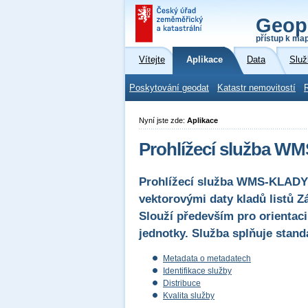
Geop
přístup k ma
Vítejte
Aplikace
Data
Služ
Poskytování geodat
Katastr nemovitostí
Nyní jste zde:
Aplikace
Prohlížecí služba WM
Prohlížecí služba WMS-KLADY j
vektorovými daty kladů listů 
Slouží především pro orientaci
jednotky. Služba splňuje stand
Metadata o metadatech
Identifikace služby
Distribuce
Kvalita služby