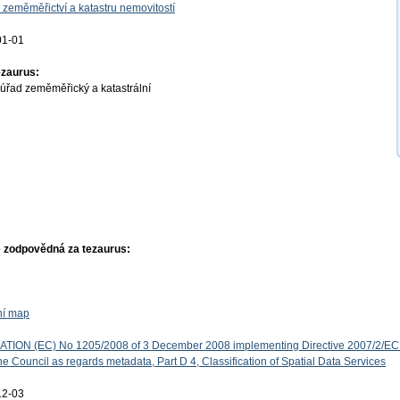
 zeměměřictví a katastru nemovitostí
01-01
ezaurus:
úřad zeměměřický a katastrální
 zodpovědná za tezaurus:
ní map
ON (EC) No 1205/2008 of 3 December 2008 implementing Directive 2007/2/EC 
e Council as regards metadata, Part D 4, Classification of Spatial Data Services
12-03