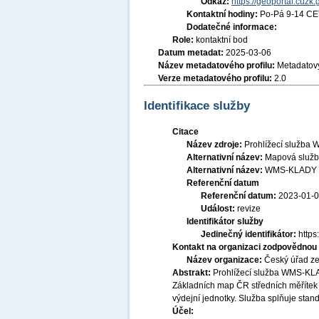
Odkaz:
https://geoportal.cuzk.
Kontaktní hodiny:
Po-Pá 9-14 CE
Dodatečné informace:
Role:
kontaktní bod
Datum metadat:
2025-03-06
Název metadatového profilu:
Metadatový
Verze metadatového profilu:
2.0
Identifikace služby
Citace
Název zdroje:
Prohlížecí služba 
Alternativní název:
Mapová služb
Alternativní název:
WMS-KLADY
Referenční datum
Referenční datum:
2023-01-
Událost:
revize
Identifikátor služby
Jedinečný identifikátor:
http
Kontakt na organizaci zodpovědnou 
Název organizace:
Český úřad ze
Abstrakt:
Prohlížecí služba WMS-KLAD
Základních map ČR středních měřítek a
výdejní jednotky. Služba splňuje sta
Účel: