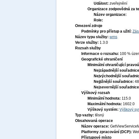
Událost:
zveřejnění
Organizace zodpovědná za t
Název organizace:
Role:
Omezení zdroje
Podmínky pro přístup a užití:
Zás
Název typu služby:
wms
Verze služby:
1.3.0
Rozsah služby
Informace o rozsahu:
100 % území
Geografické ohraničení
Minimální ohraničující pravoú
Nejzápadnější souřadnic
Nejvýchodnější souřadni
Nejjižnější souřadnice:
48
Nejsevernější souřadnic
Výškový rozsah
Minimální hodnota:
115.0
Maximální hodnota:
1602.0
Výškový systém:
Výškový sys
Typ vazby:
těsný
Obsahovaná operace
Název operace:
GetViewService
Platformy zpracování (DCP):
Web
Přístupové místo