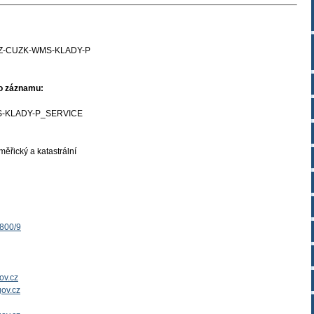
Z-CUZK-WMS-KLADY-P
ho záznamu:
-KLADY-P_SERVICE
ěřický a katastrální
1800/9
ov.cz
ov.cz