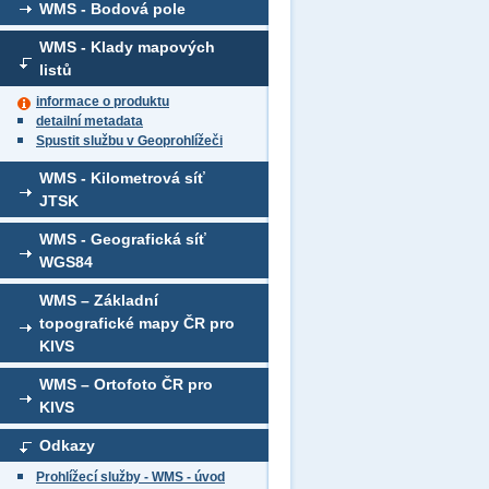
WMS - Bodová pole
WMS - Klady mapových
listů
informace o produktu
detailní metadata
Spustit službu v Geoprohlížeči
WMS - Kilometrová síť
JTSK
WMS - Geografická síť
WGS84
WMS – Základní
topografické mapy ČR pro
KIVS
WMS – Ortofoto ČR pro
KIVS
Odkazy
Prohlížecí služby - WMS - úvod