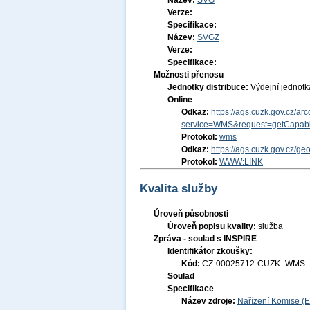
Název:
SVG
Verze:
Specifikace:
Název:
SVGZ
Verze:
Specifikace:
Možnosti přenosu
Jednotky distribuce:
Výdejní jednot
Online
Odkaz:
https://ags.cuzk.gov.cz/
service=WMS&request=getCapabil
Protokol:
wms
Odkaz:
https://ags.cuzk.gov.cz/g
Protokol:
WWW:LINK
Kvalita služby
Úroveň působnosti
Úroveň popisu kvality:
služba
Zpráva - soulad s INSPIRE
Identifikátor zkoušky:
Kód:
CZ-00025712-CUZK_WMS_
Soulad
Specifikace
Název zdroje:
Nařízení Komise (E