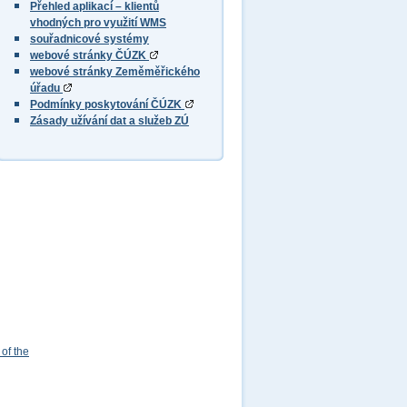
Přehled aplikací – klientů
vhodných pro využití WMS
souřadnicové systémy
webové stránky ČÚZK
webové stránky Zeměměřického
úřadu
Podmínky poskytování ČÚZK
Zásady užívání dat a služeb ZÚ
of the