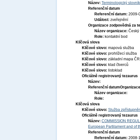
Název:
Terminologický slovník
Referenční datum
Referenční datum:
2009-
Událost:
zveřejnění
Organizace zodpovědná za t
Název organizace:
Český 
Role:
kontaktní bod
Klíčová slova
Klíčové slovo:
mapová služba
Klíčové slovo:
prohlížecí služba
Klíčové slovo:
základní mapa ČR
Klíčové slovo:
klad čtverců
Klíčové slovo:
listoklad
Oficiálně registrovaný tezaurus
Název:
Referenční datum
Organizace
Název organizace:
Role:
Klíčová slova
Klíčové slovo:
Služba zpřístupně
Oficiálně registrovaný tezaurus
Název:
COMMISSION REGULATI
European Partilament and of th
Referenční datum
Referenční datum:
2008-