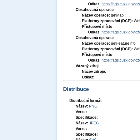
Odkaz:
https://ags.cuzk.gov.
Obsahovaná operace
Název operace:
getMap
Platformy zpracování (DCP):
Web
Přístupové místo
Odkaz:
https://ags.cuzk.gov.
Obsahovaná operace
Název operace:
getFeatureInfo
Platformy zpracování (DCP):
Web
Přístupové místo
Odkaz:
https://ags.cuzk.gov.
Vázaný zdroj
Název zdroje:
Odkaz:
Distribuce
Distribuční formát
Název:
PNG
Verze:
Specifikace:
Název:
JPEG
Verze:
Specifikace: