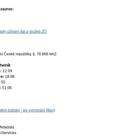
ezaurus:
ady užívání dat a služeb ZÚ
 České republiky, tj. 78 866 km2.
helník
e:
12.09
ce:
18.86
.55
e:
51.06
tém baltský - po vyrovnání (Bpv)
Metadata
Services