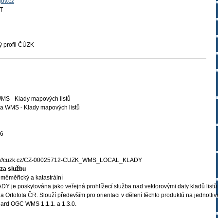
gov.cz
T
 profil ČÚZK
WMS - Klady mapových listů
a WMS - Klady mapových listů
06
s://cuzk.cz/CZ-00025712-CUZK_WMS_LOCAL_KLADY
za službu
měměřický a katastrální
Y je poskytována jako veřejná prohlížecí služba nad vektorovými daty kladů listů
 Ortofota ČR. Slouží především pro orientaci v dělení těchto produktů na jednotliv
ndard OGC WMS 1.1.1. a 1.3.0.