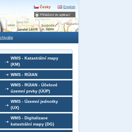
Česky
English
Přihlášení do aplikací
chiválie
WMS - Katastrální mapy
(KM)
WMS - RÚIAN
WMS - RÚIAN - Účelové
územní prvky (ÚÚP)
WMS - Územní jednotky
(UX)
WMS - Digitalizace
katastrální mapy (DG)