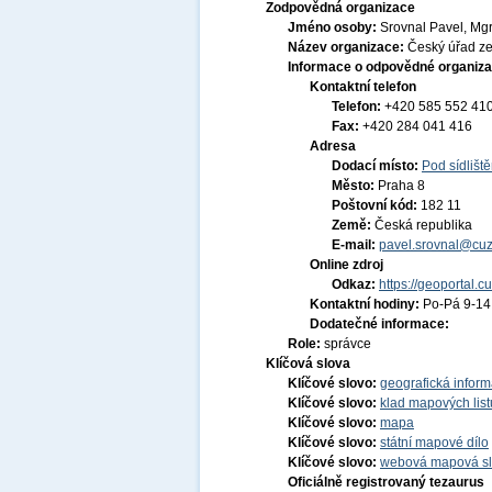
Zodpovědná organizace
Jméno osoby:
Srovnal Pavel, Mgr
Název organizace:
Český úřad ze
Informace o odpovědné organiza
Kontaktní telefon
Telefon:
+420 585 552 41
Fax:
+420 284 041 416
Adresa
Dodací místo:
Pod sídlišt
Město:
Praha 8
Poštovní kód:
182 11
Země:
Česká republika
E-mail:
pavel.srovnal@cuz
Online zdroj
Odkaz:
https://geoportal.c
Kontaktní hodiny:
Po-Pá 9-1
Dodatečné informace:
Role:
správce
Klíčová slova
Klíčové slovo:
geografická infor
Klíčové slovo:
klad mapových list
Klíčové slovo:
mapa
Klíčové slovo:
státní mapové dílo
Klíčové slovo:
webová mapová s
Oficiálně registrovaný tezaurus