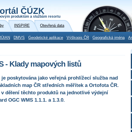
ortál ČÚZK
povým produktům a službám resortu
by
INSPIRE
Otevřená data
RÚIAN
DMVS
Geodetické aplikace
Výškopis ČR
Geografická jména
Ar
S - Klady mapových listů
e poskytována jako veřejná prohlížecí služba nad
Základních map ČR středních měřítek a Ortofota ČR.
 v dělení těchto produktů na jednotlivé výdejní
ard OGC WMS 1.1.1. a 1.3.0.