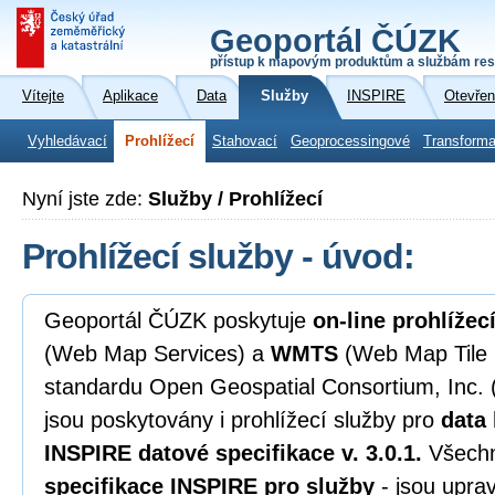
Geoportál ČÚZK
přístup k mapovým produktům a službám res
Vítejte
Aplikace
Data
Služby
INSPIRE
Otevřen
Vyhledávací
Prohlížecí
Stahovací
Geoprocessingové
Transforma
Nyní jste zde:
Služby / Prohlížecí
Prohlížecí služby - úvod:
Geoportál ČÚZK poskytuje
on-line prohlížec
(Web Map Services) a
WMTS
(Web Map Tile 
standardu Open Geospatial Consortium, Inc.
jsou poskytovány i prohlížecí služby pro
data
INSPIRE datové specifikace v. 3.0.1.
Všechn
specifikace INSPIRE pro služby
- jsou upra