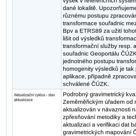
výšek v referenčních syst
dané lokalitě. Upozorňujem
různému postupu zpracován
transformace souřadnic mez
Bpv a ETRS89 za užití tohot
lišit od výsledků transform
transformační služby resp. 
souřadnic Geoportálu ČÚZK
jednotného postupu transfo
homogenity výsledků je tak
aplikace, případně zpracov
schválené ČÚZK.
Podrobný gravimetrický kva
Aktualizační cyklus - stav
aktualizace
Zeměměřickým úřadem od r
aktualizován v návaznosti n
zpřesňování metodiky a tec
aktualizaci a verifikaci dat
gravimetrických mapování Č