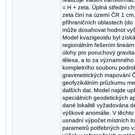
= H + zeta. Úplná střední 
zeta činí na území ČR 1 cm,
příhraničních oblastech (do 
může dosahovat hodnot vyš
Model kvazigeoidu byl zís
regionálním řešením lineárn
úlohy pro poruchový gravit
tělesa, a to za významného
kompletního souboru podr
gravimetrických mapování 
geofyzikálním průzkumu mez
dalších dat. Model najde up
speciálních geodetických apl
dané lokalitě vyžadována de
výškové anomálie. V těchto
usnadní výpočet místních t
parametrů potřebných pro v