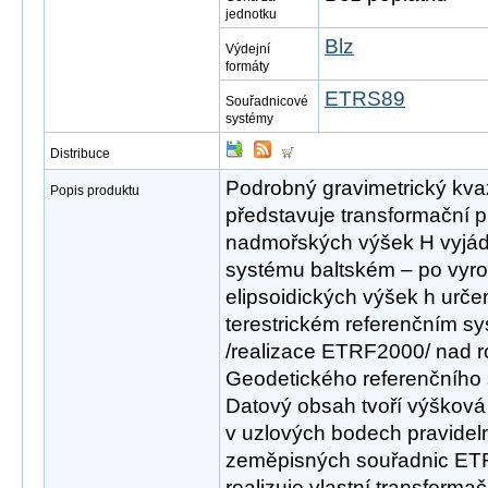
jednotku
Blz
Výdejní
formáty
ETRS89
Souřadnicové
systémy
Distribuce
Podrobný gravimetrický kv
Popis produktu
představuje transformační 
nadmořských výšek H vyjá
systému baltském – po vyro
elipsoidických výšek h urč
terestrickém referenčním 
/realizace ETRF2000/ nad r
Geodetického referenčního
Datový obsah tvoří výšková
v uzlových bodech pravidelné 
zeměpisných souřadnic ET
realizuje vlastní transformač