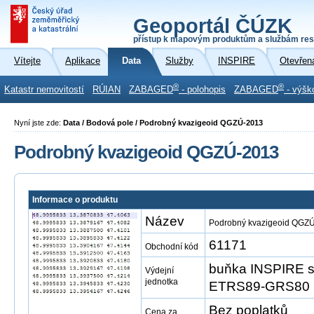
Geoportál ČÚZK
přístup k mapovým produktům a službám res
Vítejte
Aplikace
Data
Služby
INSPIRE
Otevřen
®
®
Katastr nemovitostí
RÚIAN
ZABAGED
- polohopis
ZABAGED
- výšk
Nyní jste zde:
Data / Bodová pole / Podrobný kvazigeoid QGZÚ-2013
Podrobný kvazigeoid QGZÚ-2013
Informace o produktu
Název
Podrobný kvazigeoid QGZ
61171
Obchodní kód
buňka INSPIRE s
Výdejní
jednotka
ETRS89-GRS80 
Bez poplatků
Cena za