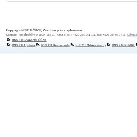
Copyright © 2010 ČÚZK, Všechna práva vyhrazena
Kontakt: Pod sídlištěm 9/1800, 182 11 Praha 8, tel.: +420 284 041 111, fax: +420 284 041 416,
Uživate
RSS 2.0 Geoportál ČÚZK
RSS 2.0 Aplikace
RSS 2.0 Datové sady
RSS 2.0 Síťové služby
RSS 2.0 INSPIRE