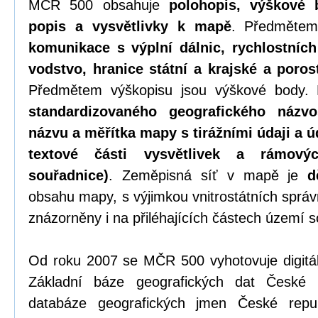
MČR 500 obsahuje
polohopis, výškové 
popis a vysvětlivky k mapě
. Předmětem
komunikace s výplní dálnic, rychlostních s
vodstvo, hranice státní a krajské a poros
Předmětem výškopisu jsou výškové body.
standardizovaného geografického názvo
názvu a měřítka mapy s tirážními údaji a ú
textové části vysvětlivek a rámový
souřadnice)
. Zeměpisná síť v mapě je
d
obsahu mapy, s výjimkou vnitrostátních správn
znázorněny i na přiléhajících částech území s
Od roku 2007 se MČR 500 vyhotovuje digitáln
Základní báze geografických dat České
databáze geografických jmen České rep