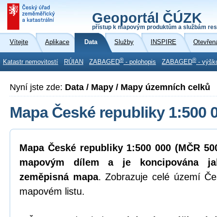
Geoportál ČÚZK
přístup k mapovým produktům a službám res
Vítejte
Aplikace
Data
Služby
INSPIRE
Otevřen
®
®
Katastr nemovitostí
RÚIAN
ZABAGED
- polohopis
ZABAGED
- výšk
Nyní jste zde:
Data / Mapy / Mapy územních celků
Mapa České republiky 1:500 
Mapa České republiky 1:500 000 (MČR 500
mapovým dílem a je koncipována ja
zeměpisná mapa
. Zobrazuje celé území Če
mapovém listu.