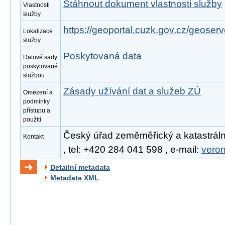
Stáhnout dokument vlastnosti služby
Vlastnosti
služby
https://geoportal.cuzk.gov.cz/geoserv
Lokalizace
služby
Poskytovaná data
Datové sady
poskytované
službou
Zásady užívání dat a služeb ZÚ
Omezení a
podmínky
přístupu a
použití
Český úřad zeměměřický a katastráln
Kontakt
, tel: +420 284 041 598 , e-mail:
vero
Detailní metadata
Metadata XML