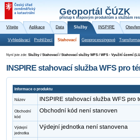
Geoportál ČÚZK
přístup k mapovým produktům a službám res
Vítejte
Aplikace
Data
Služby
INSPIRE
Otevřen
Vyhledávací
Prohlížecí
Stahovací
Geoprocessingové
Transforma
Nyní jste zde:
Služby / Stahovací / Stahovací služby WFS / WFS - Využití území (LU
INSPIRE stahovací služba WFS pro té
Informace o produktu
INSPIRE stahovací služba WFS pro t
Název
Obchodní kód není stanoven
Obchodní
kód
Výdejní jednotka není stanovena
Výdejní
jednotka