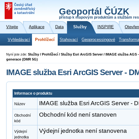
Geoportál ČÚZK
přístup k mapovým produktům a službám res
Vítejte
Aplikace
Data
Služby
INSPIRE
Otevřen
Vyhledávací
Prohlížecí
Stahovací
Geoprocessingové
Transforma
Nyní jste zde:
Služby / Prohlížecí / Služby Esri ArcGIS Server / IMAGE služba AGS -
generace (DMR 5G)
IMAGE služba Esri ArcGIS Server - 
Informace o produktu
IMAGE služba Esri ArcGIS Server -
Název
Obchodní kód není stanoven
Obchodní
kód
Výdejní jednotka není stanovena
Výdejní
jednotka