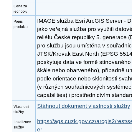
Cena za
jednotku
IMAGE služba Esri ArcGIS Server - 
Popis
produktu
jako veřejná služba pro využití datov
reliéfu České republiky 5. generace 
pro službu jsou umístěna v souřadn
JTSK/Krovak East North (EPSG 5514)
poskytuje data ve formě stínovaného 
škále nebo obarveného), případně um
podle orientace nebo sklonitosti svah
(v různých souřadnicových systémec
capabilities) i prostřednictvím stand
Stáhnout dokument vlastnosti služby
Vlastnosti
služby
https://ags.cuzk.gov.cz/arcgis2/rest
Lokalizace
služby
er