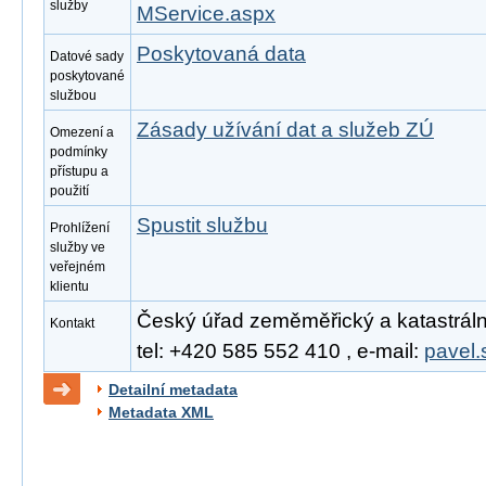
služby
MService.aspx
Poskytovaná data
Datové sady
poskytované
službou
Zásady užívání dat a služeb ZÚ
Omezení a
podmínky
přístupu a
použití
Spustit službu
Prohlížení
služby ve
veřejném
klientu
Český úřad zeměměřický a katastrální
Kontakt
tel: +420 585 552 410 , e-mail:
pavel.
Detailní metadata
Metadata XML