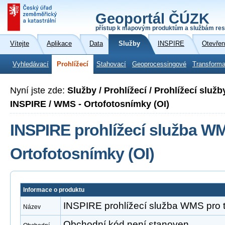
Geoportál ČÚZK
přístup k mapovým produktům a službám res
Vítejte
Aplikace
Data
Služby
INSPIRE
Otevřen
Vyhledávací
Prohlížecí
Stahovací
Geoprocessingové
Transforma
Nyní jste zde:
Služby / Prohlížecí / Prohlížecí slu
INSPIRE / WMS - Ortofotosnímky (OI)
INSPIRE prohlížecí služba W
Ortofotosnímky (OI)
Informace o produktu
INSPIRE prohlížecí služba WMS pro 
Název
Obchodní kód není stanoven