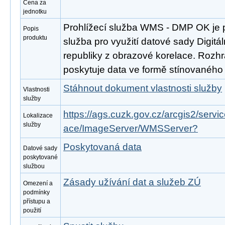
Cena za
jednotku
Prohlížecí služba WMS - DMP OK je 
Popis
produktu
služba pro využití datové sady Digit
republiky z obrazové korelace. Rozh
poskytuje data ve formě stínovaného
Stáhnout dokument vlastnosti služby
Vlastnosti
služby
https://ags.cuzk.gov.cz/arcgis2/ser
Lokalizace
služby
ace/ImageServer/WMSServer?
Poskytovaná data
Datové sady
poskytované
službou
Zásady užívání dat a služeb ZÚ
Omezení a
podmínky
přístupu a
použití