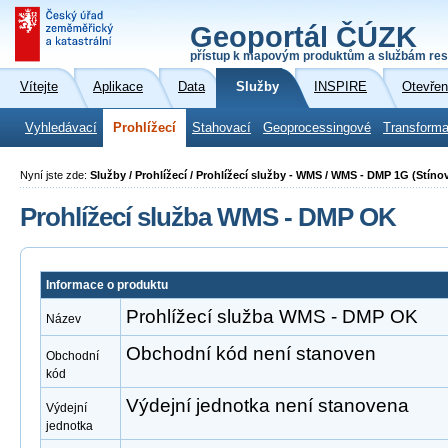
Geoportál ČÚZK
přístup k mapovým produktům a službám res
Vítejte
Aplikace
Data
Služby
INSPIRE
Otevřen
Vyhledávací
Prohlížecí
Stahovací
Geoprocessingové
Transforma
Nyní jste zde:
Služby / Prohlížecí / Prohlížecí služby - WMS / WMS - DMP 1G (Stín
Prohlížecí služba WMS - DMP OK
Informace o produktu
Prohlížecí služba WMS - DMP OK
Název
Obchodní kód není stanoven
Obchodní
kód
Výdejní jednotka není stanovena
Výdejní
jednotka