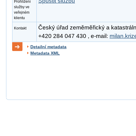
Spustit službu
Prohlížení
služby ve
veřejném
klientu
Český úřad zeměměřický a katastrální, 
Kontakt
+420 284 047 430 , e-mail:
milan.kri
Detailní metadata
Metadata XML