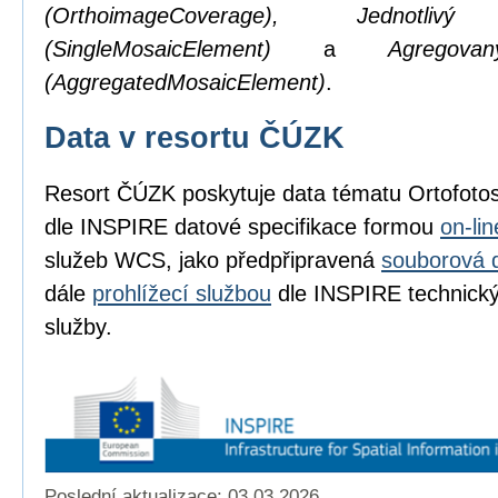
(OrthoimageCoverage), Jednotl
(SingleMosaicElement)
a
Agregov
(AggregatedMosaicElement)
.
Data v resortu ČÚZK
Resort ČÚZK poskytuje data tématu Ortofot
dle INSPIRE datové specifikace formou
on-li
služeb WCS, jako předpřipravená
souborová 
dále
prohlížecí službou
dle INSPIRE technickýc
služby.
Poslední aktualizace: 03.03.2026