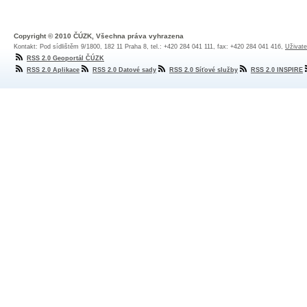
Copyright © 2010 ČÚZK, Všechna práva vyhrazena
Kontakt: Pod sídlištěm 9/1800, 182 11 Praha 8, tel.: +420 284 041 111, fax: +420 284 041 416,
Uživate
RSS 2.0 Geoportál ČÚZK
RSS 2.0 Aplikace
RSS 2.0 Datové sady
RSS 2.0 Síťové služby
RSS 2.0 INSPIRE