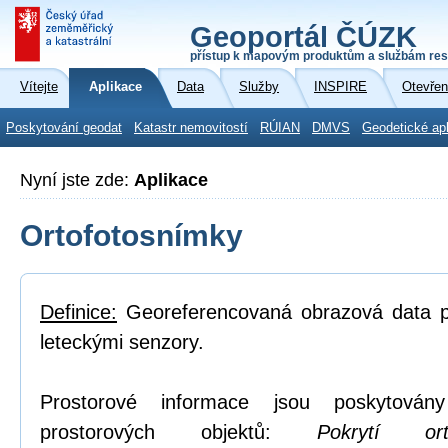
Geoportál ČÚZK
přístup k mapovým produktům a službám res
Vítejte
Aplikace
Data
Služby
INSPIRE
Otevřen
Poskytování geodat
Katastr nemovitostí
RÚIAN
DMVS
Geodetické ap
Nyní jste zde:
Aplikace
Ortofotosnímky
Definice:
Georeferencovaná obrazová data po
leteckými senzory.
Prostorové informace jsou poskytovány
prostorových objektů:
Pokrytí or