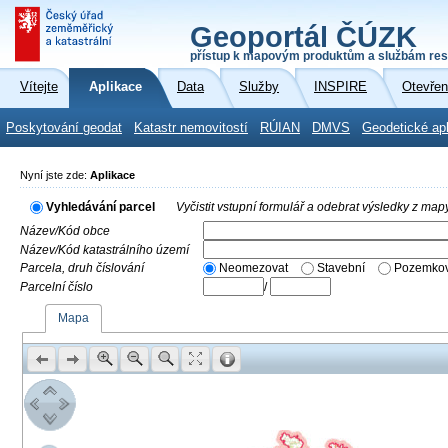
Geoportál ČÚZK
přístup k mapovým produktům a službám res
Vítejte
Aplikace
Data
Služby
INSPIRE
Otevřen
Poskytování geodat
Katastr nemovitostí
RÚIAN
DMVS
Geodetické ap
Nyní jste zde:
Aplikace
Vyhledávání parcel
Vyčistit vstupní formulář a odebrat výsledky z map
Název/Kód obce
Název/Kód katastrálního území
Parcela, druh číslování
Neomezovat
Stavební
Pozemkov
Parcelní číslo
/
Mapa