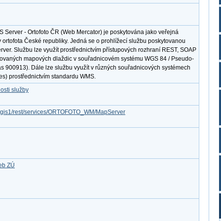
S Server - Ortofoto ČR (Web Mercator) je poskytována jako veřejná
y ortofota České republiky. Jedná se o prohlížecí službu poskytovanou
erver. Službu lze využít prostřednictvím přístupových rozhraní REST, SOAP
ovaných mapových dlaždic v souřadnicovém systému WGS 84 / Pseudo-
s 900913). Dále lze službu využít v různých souřadnicových systémech
ies) prostřednictvím standardu WMS.
osti služby
/arcgis1/rest/services/ORTOFOTO_WM/MapServer
žeb ZÚ