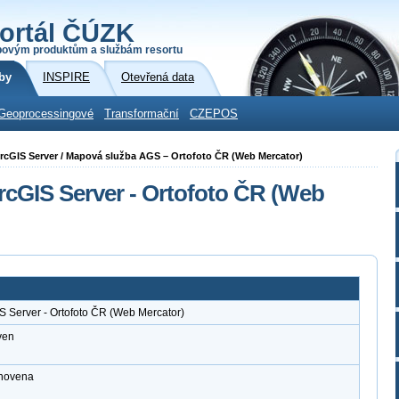
ortál ČÚZK
povým produktům a službám resortu
by
INSPIRE
Otevřená data
Geoprocessingové
Transformační
CZEPOS
i ArcGIS Server / Mapová služba AGS – Ortofoto ČR (Web Mercator)
rcGIS Server - Ortofoto ČR (Web
S Server - Ortofoto ČR (Web Mercator)
ven
anovena