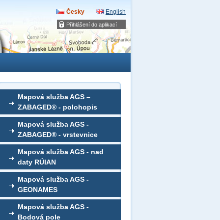
Česky
English
Přihlášení do aplikací
Mapová služba AGS –
ZABAGED® - polohopis
Mapová služba AGS -
ZABAGED® - vrstevnice
Mapová služba AGS - nad
daty RÚIAN
Mapová služba AGS -
GEONAMES
Mapová služba AGS -
Bodová pole