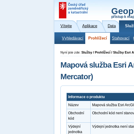
Geop
přístup k ma
Vítejte
Aplikace
Data
Služ
Vyhledávací
Prohlížecí
Stahovací
Nyní jste zde:
Služby / Prohlížecí / Služby Esr
Mapová služba Esri A
Mercator)
Informace o produktu
Název
Mapová služba Esri ArcGI
Obchodní
Obchodní kód není stano
kód
Výdejní
Výdejní jednotka není st
jednotka