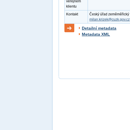
veřejném
klientu
Kontakt
Český úřad zeměměřický a k
milan.krizek@cuzk.gov.cz
Detailní metadata
Metadata XML