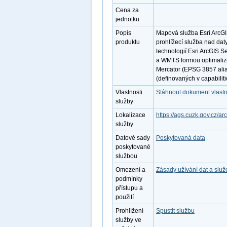
Cena za
jednotku
Popis
Mapová služba Esri ArcGI
produktu
prohlížecí služba nad dat
technologií Esri ArcGIS S
a WMTS formou optimaliz
Mercator (EPSG 3857 alia
(definovaných v capabilit
Vlastnosti
Stáhnout dokument vlastn
služby
Lokalizace
https://ags.cuzk.gov.cz
služby
Datové sady
Poskytovaná data
poskytované
službou
Omezení a
Zásady užívání dat a slu
podmínky
přístupu a
použití
Prohlížení
Spustit službu
služby ve