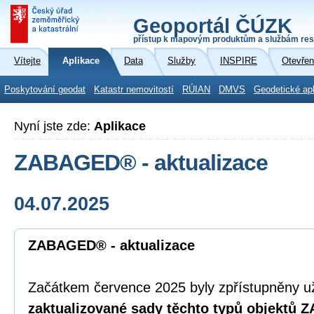
Geoportál ČÚZK
přístup k mapovým produktům a službám res
Vítejte
Aplikace
Data
Služby
INSPIRE
Otevřen
Poskytování geodat
Katastr nemovitostí
RÚIAN
DMVS
Geodetické ap
Nyní jste zde:
Aplikace
ZABAGED® - aktualizace
04.07.2025
ZABAGED® - aktualizace
Začátkem července 2025 byly zpřístupněny u
zaktualizované sady těchto typů objektů