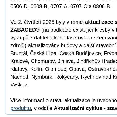
0506-D, 0608-B, 0707-A, 0707-C a 0806-B.
Ve 2. čtvrtletí 2025 byly v rámci
aktualizace 
ZABAGED®
(na podkladě existující kresby v
výstupů z dat leteckého laserového skenován
zdrojů) aktualizovány budovy a další stavební
Bruntál, Česká Lípa, České Budějovice, Frýd
Králové, Chomutov, Jihlava, Jindřichův Hradec
Klatovy, Kolín, Olomouc, Opava, Ostrava-měs
Náchod, Nymburk, Rokycany, Rychnov nad K
Vyškov.
Více informací o stavu aktualizace je uveden
produktu
, v oddíle
Aktualizační cyklus - stav