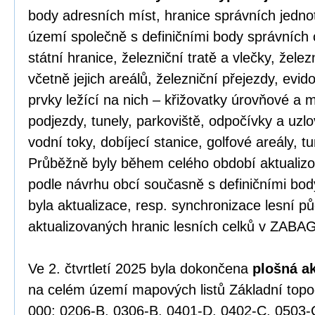
body adresních míst, hranice správních jednot
území společně s definičními body správních 
státní hranice, železniční tratě a vlečky, žele
včetně jejich areálů, železniční přejezdy, evid
prvky ležící na nich – křižovatky úrovňové a
podjezdy, tunely, parkoviště, odpočívky a uzlov
vodní toky, dobíjecí stanice, golfové areály, tu
Průběžně byly během celého období aktualizov
podle návrhu obcí současně s definičními bo
byla aktualizace, resp. synchronizace lesní p
aktualizovaných hranic lesních celků v ZABA
Ve 2. čtvrtletí 2025 byla dokončena
plošná a
na celém území mapových listů Základní top
000: 0206-B, 0306-B, 0401-D, 0402-C, 0503-