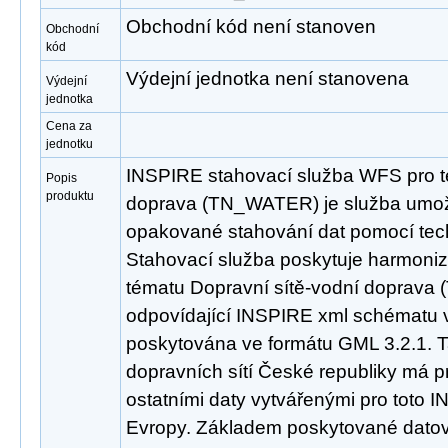
Obchodní kód není stanoven
Obchodní
kód
Výdejní jednotka není stanovena
Výdejní
jednotka
Cena za
jednotku
INSPIRE stahovací služba WFS pro t
Popis
produktu
doprava (TN_WATER) je služba umožň
opakované stahování dat pomocí tec
Stahovací služba poskytuje harmoni
tématu Dopravní sítě-vodní doprav
odpovídající INSPIRE xml schématu ve
poskytována ve formátu GML 3.2.1. T
dopravních sítí České republiky má 
ostatními daty vytvářenými pro toto 
Evropy. Základem poskytované datov