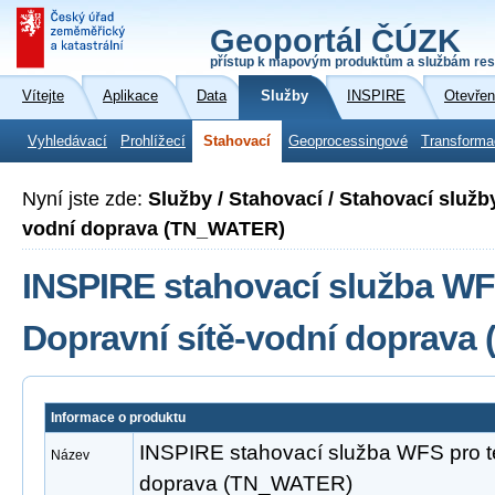
Geoportál ČÚZK
přístup k mapovým produktům a službám res
Vítejte
Aplikace
Data
Služby
INSPIRE
Otevřen
Vyhledávací
Prohlížecí
Stahovací
Geoprocessingové
Transforma
Nyní jste zde:
Služby / Stahovací / Stahovací služb
vodní doprava (TN_WATER)
INSPIRE stahovací služba WF
Dopravní sítě-vodní doprav
Informace o produktu
INSPIRE stahovací služba WFS pro t
Název
doprava (TN_WATER)