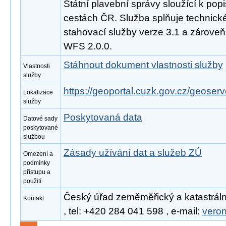
Státní plavební správy sloužící k pop
cestách ČR. Služba splňuje technic
stahovací služby verze 3.1 a zárove
WFS 2.0.0.
Stáhnout dokument vlastnosti služby
Vlastnosti
služby
https://geoportal.cuzk.gov.cz/geoserv
Lokalizace
služby
Poskytovaná data
Datové sady
poskytované
službou
Zásady užívání dat a služeb ZÚ
Omezení a
podmínky
přístupu a
použití
Český úřad zeměměřický a katastráln
Kontakt
, tel: +420 284 041 598 , e-mail:
vero