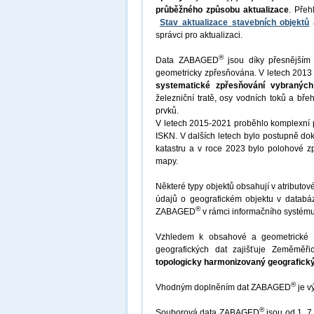
průběžného způsobu aktualizace
. Přeh
Stav aktualizace stavebních objektů
správci pro aktualizaci.
®
Data ZABAGED
jsou díky přesnějším
geometricky zpřesňována. V letech 2013
systematické zpřesňování vybraných
železniční tratě, osy vodních toků a bř
prvků.
V letech 2015-2021 proběhlo komplexní p
ISKN. V dalších letech bylo postupně do
katastru a v roce 2023 bylo polohové zp
mapy.
Některé typy objektů obsahují v atributové č
údajů o geografickém objektu v databáz
®
ZABAGED
v rámci informačního systému
Vzhledem k obsahové a geometrické ne
geografických dat zajišťuje Zeměměři
topologicky harmonizovaný geografick
®
Vhodným doplněním dat ZABAGED
je v
®
Souborová data ZABAGED
jsou od 1. 