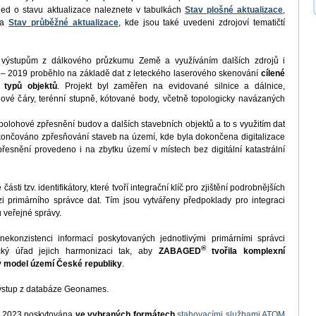
led o stavu aktualizace naleznete v tabulkách
Stav plošné aktualizace
,
a
Stav průběžné aktualizace
, kde jsou také uvedeni zdrojoví tematičtí
 výstupům z dálkového průzkumu Země a využíváním dalších zdrojů i
 – 2019 proběhlo na základě dat z leteckého laserového skenování
cílené
 typů objektů
. Projekt byl zaměřen na evidované silnice a dálnice,
ehové čáry, terénní stupně, kótované body, včetně topologicky navázaných
olohové zpřesnění budov a dalších stavebních objektů a to s využitím dat
končováno zpřesňování staveb na území, kde byla dokončena digitalizace
řesnění provedeno i na zbytku území v místech bez digitální katastrální
ásti tzv. identifikátory, které tvoří integrační klíč pro zjištění podrobnějších
i primárního správce dat. Tím jsou vytvářeny předpoklady pro integraci
 veřejné správy.
konzistenci informací poskytovaných jednotlivými primárními správci
®
cký úřad jejich harmonizaci tak, aby
ZABAGED
tvořila komplexní
ý model území České republiky
.
ýstup z databáze Geonames.
7. 2023 poskytována
ve vybraných formátech
stahovacími službami ATOM