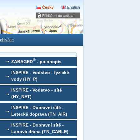
Česky
English
Přihlášení do aplikací
chiválie
®
ZABAGED
- polohopis
INSPIRE - Vodstvo - fyzické
vody (HY_P)
INSPIRE - Vodstvo - sítě
(HY_NET)
INSPIRE - Dopravní sítě -
Letecká doprava (TN_AIR)
INSPIRE - Dopravní sítě -
Lanová dráha (TN_CABLE)