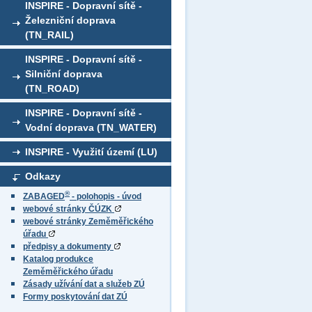
INSPIRE - Dopravní sítě -
Železniční doprava
(TN_RAIL)
INSPIRE - Dopravní sítě -
Silniční doprava
(TN_ROAD)
INSPIRE - Dopravní sítě -
Vodní doprava (TN_WATER)
INSPIRE - Využití území (LU)
Odkazy
®
ZABAGED
- polohopis - úvod
webové stránky ČÚZK
webové stránky Zeměměřického
úřadu
předpisy a dokumenty
Katalog produkce
Zeměměřického úřadu
Zásady užívání dat a služeb ZÚ
Formy poskytování dat ZÚ