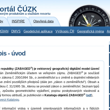
ortál ČÚZK
povým produktům a službám resortu
by
INSPIRE
Otevřená data
RÚIAN
DMVS
Geodetické aplikace
Výškopis ČR
Geografická jména
Ar
is - úvod
®
é republiky (ZABAGED
) je vektorový geografický digitální model území
®
ován Zeměměřickým úřadem ve veřejném zájmu. ZABAGED
je součástí
 zákona č. 200/1994 Sb., o zeměměřictví a o změně a doplnění některých
ve znění pozdějších předpisů (dále jen „zákon o zeměměřictví“). Obsah a
ou č. 31/1995 Sb., kterou se provádí zákon o zeměměřictví. Seznam typů
at, způsobu geometrického vyjádření, popisu poskytovaných vlastností a
®
ý formou atributů, je publikován v
Katalogu objektů ZABAGED
(pdf
),
verzi Katalogu
.
 informační vrstva v územně orientovaných informačních a v řídících