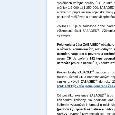
systémech veřejné správy ČR. Je také h
měřítek 1:5 000 až 1:250 000. ZABAGED
a také pro připravované vojenské mapy
postupně rozšiřován a polohově zpřesňo
®
ZABAGED
je v současné době tvoř
®
výškopisné části ZABAGED
. Výškopi
výškopis
.
®
Polohopisná část ZABAGED
obsahuj
o sídlech, komunikacích, rozvodných 
územích, vegetaci a povrchu a terénní
území ČR. Je tvořena
142 typy geograf
databáze
pro celé území ČR, v central
®
Proces tvorby ZABAGED
započal v roc
rozsahu území ČR a nadefinovaných ob
®
vzniku a vývoji ZABAGED
do roku 20
®
(ZABAGED
) - dílo jedné generace č
®
Od počátku existence ZABAGED
jsou 
základními způsoby. Na podkladě dat 
šetřením vybraných informací u místních
(periodický) způsob aktualizace
. Velký 
správy
- vybrané typy objektů jsou aktual