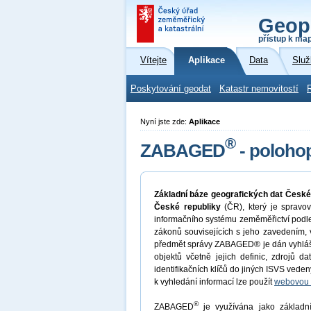
Geop
přístup k ma
Vítejte
Aplikace
Data
Služ
Poskytování geodat
Katastr nemovitostí
Nyní jste zde:
Aplikace
®
ZABAGED
- polohop
Základní báze geografických dat Česk
České republiky
(ČR), který je sprav
informačního systému zeměměřictví podle
zákonů souvisejících s jeho zavedením, 
předmět správy ZABAGED® je dán vyhlášk
objektů včetně jejich definic, zdrojů d
identifikačních klíčů do jiných ISVS veden
k vyhledání informací lze použít
webovou 
®
ZABAGED
je využívána jako základní