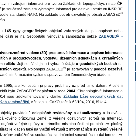
lavním zdrojem informací pro tvorbu Základních topografických map ČR
®
je současně zdrojem vybraných informací pro datovou strukturu INSPIRE
®
 podle standardů NATO. Na základě potřeb uživatelů je obsah ZABAGED
ván.
ena
145 typy geografických objektů
zařazených do polohopisné nebo
®
sné části je na Geoportálu věnována samostatná sekce
ZABAGED
-
e
dvourozměrně vedené (2D) prostorové informace a popisné informace
sítích a produktovodech, vodstvu, územních jednotkách a chráněných
m reliéfu
. Její součástí jsou i vybrané
údaje o geodetických bodech
na
®
ických objektů
. Polohopis ZABAGED
je spravován
v podobě bezešvé
izovaném informačním systému spravovaném Zeměměřickým úřadem.
e 1995, ale koncepční přípravy probíhaly už před tímto datem. V celém
®
jektů byla ZABAGED
naplněna v roce 2004
. Chronologické informace o
14 jsou zdokumentovány v článku
Základní báze geografických dat
eských zeměměřičů
, v časopisu GaKO, ročník 62/104, 2016, číslo 4.
objekty pravidelně
celoplošně revidovány a aktualizovány
a to dvěma
dálkového průzkumu Země, z veřejně dostupných zdrojů na Internetu,
 orgánů veřejné správy a terénního místního šetření probíhá tzv.
plošný
důraz je kladen také na využití
výstupů z informačních systémů veřejné
izovány průběžně ve spolupráci s primárními správci těchto dat formou tzv.