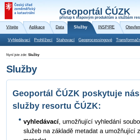
Geoportál ČÚZK
přístup k mapovým produktům a službám res
Vítejte
Aplikace
Data
Služby
INSPIRE
Otevřen
Vyhledávací
Prohlížecí
Stahovací
Geoprocessingové
Transformač
Nyní jste zde:
Služby
Služby
Geoportál ČÚZK poskytuje násl
služby resortu ČÚZK:
vyhledávací
, umožňující vyhledání soubo
služeb na základě metadat a umožňující 