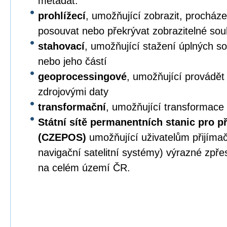
metadat.
prohlížecí
, umožňující zobrazit, procházet,
posouvat nebo překrývat zobrazitelné sou
stahovací
, umožňující stažení úplných s
nebo jeho částí
geoprocessingové
, umožňující provádět
zdrojovými daty
transformační
, umožňující transformace
Státní sítě permanentních stanic pro p
(CZEPOS)
umožňující uživatelům přijíma
navigační satelitní systémy) výrazné zpř
na celém území ČR.