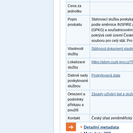
Cena za
jednotku
Popis
Stahovací služba poskytuj
produktu
podle směrnice INSPIRE 
(GPKG) a souřadnicovém 
pokrývá celé území České
souboru pro celý stát. Pr
Vlastnosti
Stáhnout dokument vlastn
služby
Lokalizace
https://atom.cuzk.gov.cz/
služby
Datové sady
Poskytovaná data
poskytované
službou
Omezení a
Zásady užívání dat a slu
podmínky
přístupu a
použití
Kontakt
Český úřad zeměměřický a 
Detailní metadata