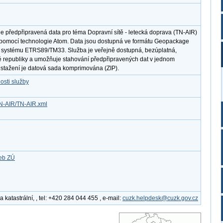
e předpřipravená data pro téma Dopravní sítě - letecká doprava (TN-AIR)
pomocí technologie Atom. Data jsou dostupná ve formátu Geopackage
systému ETRS89/TM33. Služba je veřejně dostupná, bezúplatná,
 republiky a umožňuje stahování předpřipravených dat v jednom
o stažení je datová sada komprimována (ZIP).
osti služby
TN-AIR/TN-AIR.xml
žeb ZÚ
katastrální, , tel: +420 284 044 455 , e-mail:
cuzk.helpdesk@cuzk.gov.cz