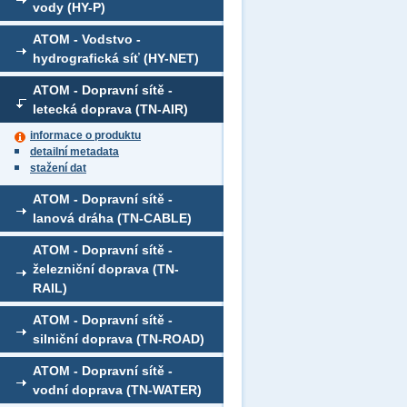
vody (HY-P)
ATOM - Vodstvo -
hydrografická síť (HY-NET)
ATOM - Dopravní sítě -
letecká doprava (TN-AIR)
informace o produktu
detailní metadata
stažení dat
ATOM - Dopravní sítě -
lanová dráha (TN-CABLE)
ATOM - Dopravní sítě -
železniční doprava (TN-
RAIL)
ATOM - Dopravní sítě -
silniční doprava (TN-ROAD)
ATOM - Dopravní sítě -
vodní doprava (TN-WATER)