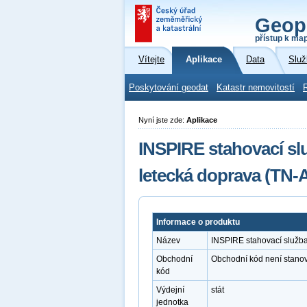
Geop
přístup k ma
Vítejte
Aplikace
Data
Služ
Poskytování geodat
Katastr nemovitostí
Nyní jste zde:
Aplikace
INSPIRE stahovací sl
letecká doprava (TN-
Informace o produktu
Název
INSPIRE stahovací služba
Obchodní
Obchodní kód není stano
kód
Výdejní
stát
jednotka