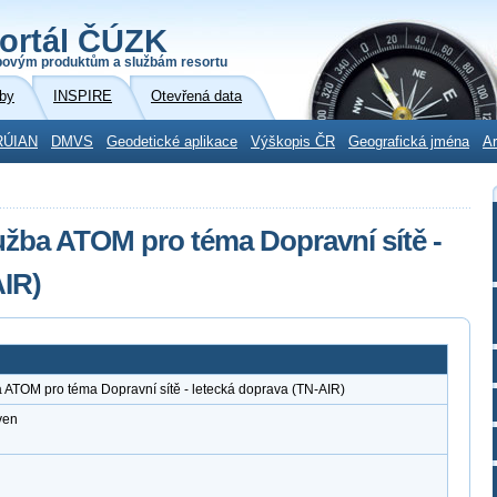
ortál ČÚZK
povým produktům a službám resortu
by
INSPIRE
Otevřená data
RÚIAN
DMVS
Geodetické aplikace
Výškopis ČR
Geografická jména
Ar
užba ATOM pro téma Dopravní sítě -
AIR)
 ATOM pro téma Dopravní sítě - letecká doprava (TN-AIR)
ven