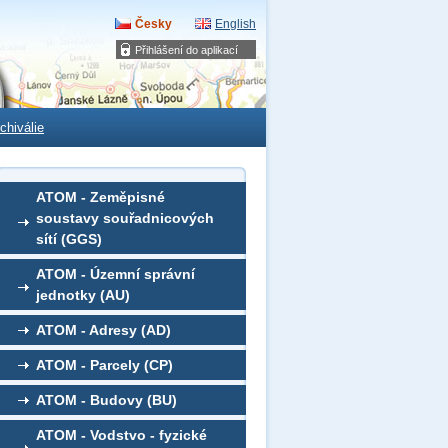
Česky
English
Přihlášení do aplikací
chiválie
ATOM - Zeměpisné
soustavy souřadnicových
sítí (GGS)
ATOM - Územní správní
jednotky (AU)
ATOM - Adresy (AD)
ATOM - Parcely (CP)
ATOM - Budovy (BU)
ATOM - Vodstvo - fyzické