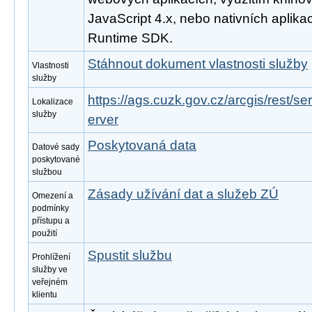
JavaScript 4.x, nebo nativních aplika
Runtime SDK.
Stáhnout dokument vlastnosti služby
Vlastnosti
služby
https://ags.cuzk.gov.cz/arcgis/rest/
Lokalizace
služby
erver
Poskytovaná data
Datové sady
poskytované
službou
Zásady užívání dat a služeb ZÚ
Omezení a
podmínky
přístupu a
použití
Spustit službu
Prohlížení
služby ve
veřejném
klientu