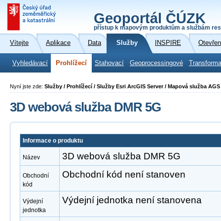
Geoportál ČÚZK
přístup k mapovým produktům a službám res
Vítejte
Aplikace
Data
Služby
INSPIRE
Otevřen
Vyhledávací
Prohlížecí
Stahovací
Geoprocessingové
Transforma
Nyní jste zde:
Služby / Prohlížecí / Služby Esri ArcGIS Server / Mapová služba A
3D webová služba DMR 5G
Informace o produktu
3D webová služba DMR 5G
Název
Obchodní kód není stanoven
Obchodní
kód
Výdejní jednotka není stanovena
Výdejní
jednotka