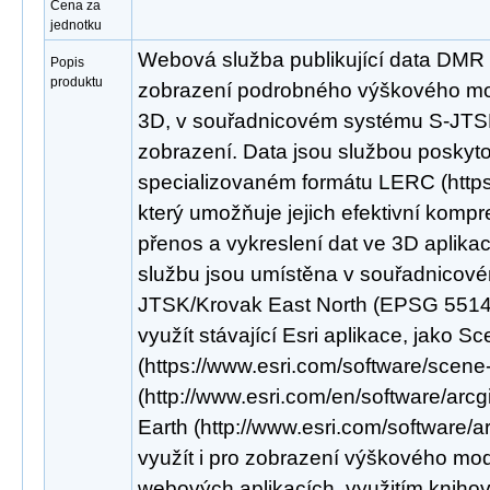
Cena za
jednotku
Webová služba publikující data DMR
Popis
produktu
zobrazení podrobného výškového mod
3D, v souřadnicovém systému S-JTS
zobrazení. Data jsou službou poskyt
specializovaném formátu LERC (https:/
který umožňuje jejich efektivní kompr
přenos a vykreslení dat ve 3D aplikac
službu jsou umístěna v souřadnicov
JTSK/Krovak East North (EPSG 5514).
využít stávající Esri aplikace, jako S
(https://www.esri.com/software/scene
(http://www.esri.com/en/software/arcg
Earth (http://www.esri.com/software/a
využít i pro zobrazení výškového mod
webových aplikacích, využitím knihov