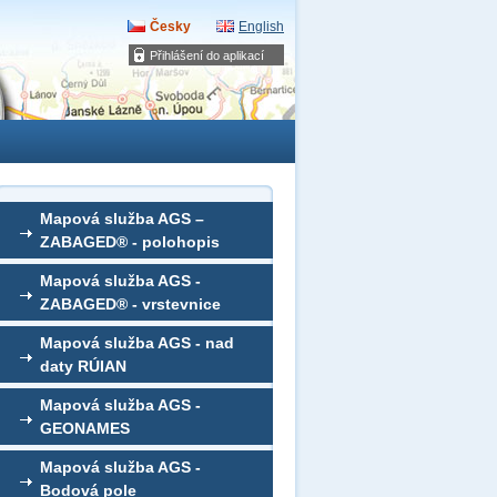
Česky
English
Přihlášení do aplikací
Mapová služba AGS –
ZABAGED® - polohopis
Mapová služba AGS -
ZABAGED® - vrstevnice
Mapová služba AGS - nad
daty RÚIAN
Mapová služba AGS -
GEONAMES
Mapová služba AGS -
Bodová pole