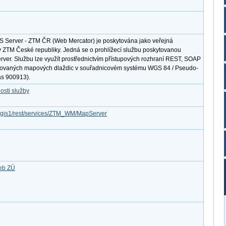
S Server - ZTM ČR (Web Mercator) je poskytována jako veřejná
ty ZTM České republiky. Jedná se o prohlížecí službu poskytovanou
erver. Službu lze využít prostřednictvím přístupových rozhraní REST, SOAP
ovaných mapových dlaždic v souřadnicovém systému WGS 84 / Pseudo-
as 900913).
osti služby
arcgis1/rest/services/ZTM_WM/MapServer
žeb ZÚ