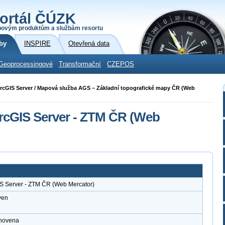
ortál ČÚZK
povým produktům a službám resortu
by
INSPIRE
Otevřená data
Geoprocessingové
Transformační
CZEPOS
i ArcGIS Server / Mapová služba AGS – Základní topografické mapy ČR (Web
rcGIS Server - ZTM ČR (Web
IS Server - ZTM ČR (Web Mercator)
ven
anovena