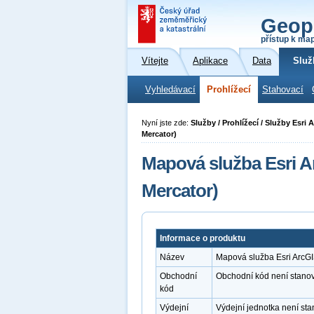
Geop
přístup k ma
Vítejte
Aplikace
Data
Služ
Vyhledávací
Prohlížecí
Stahovací
Nyní jste zde:
Služby / Prohlížecí / Služby Esr
Mercator)
Mapová služba Esri A
Mercator)
Informace o produktu
Název
Mapová služba Esri ArcG
Obchodní
Obchodní kód není stano
kód
Výdejní
Výdejní jednotka není st