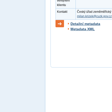
veřejném
klientu
Kontakt
Český úřad zeměměřický a k
milan.krizek@cuzk.gov.cz
Detailní metadata
Metadata XML