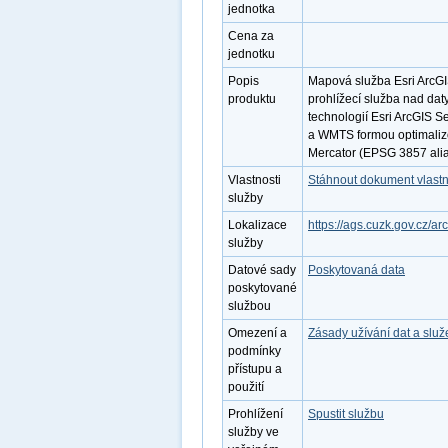
jednotka
Cena za
jednotku
Popis
Mapová služba Esri ArcGI
produktu
prohlížecí služba nad da
technologií Esri ArcGIS S
a WMTS formou optimaliz
Mercator (EPSG 3857 ali
Vlastnosti
Stáhnout dokument vlastn
služby
Lokalizace
https://ags.cuzk.gov.cz/
služby
Datové sady
Poskytovaná data
poskytované
službou
Omezení a
Zásady užívání dat a slu
podmínky
přístupu a
použití
Prohlížení
Spustit službu
služby ve